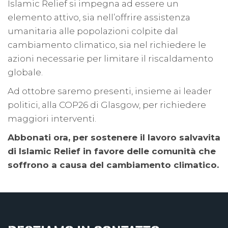
Islamic Relief si impegna ad essere un
elemento attivo, sia nell’offrire assistenza
umanitaria alle popolazioni colpite dal
cambiamento climatico, sia nel richiedere le
azioni necessarie per limitare il riscaldamento
globale.
Ad ottobre saremo presenti, insieme ai leader
politici, alla COP26 di Glasgow, per richiedere
maggiori interventi.
Abbonati ora, per sostenere il lavoro salvavita
di Islamic Relief in favore delle comunità che
soffrono a causa del cambiamento climatico.