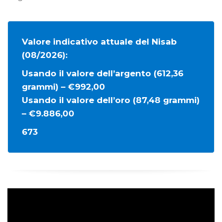
Valore indicativo attuale del Nisab
(08/2026):
Usando il valore dell’argento (612,36
grammi) – €992,00
Usando il valore dell’oro (87,48 grammi)
– €9.886,00
673