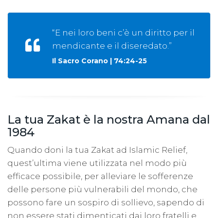
“E nei loro beni c’è un diritto per il
mendicante e il diseredato.”
Il Sacro Corano | 74:24-25
La tua Zakat è la nostra Amana dal
1984
Quando doni la tua Zakat ad Islamic Relief,
quest’ultima viene utilizzata nel modo più
efficace possibile, per alleviare le sofferenze
delle persone più vulnerabili del mondo, che
possono fare un sospiro di sollievo, sapendo di
non essere stati dimenticati dai loro fratelli e