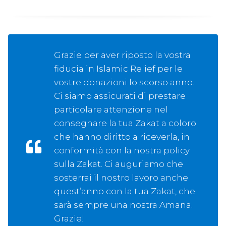
Grazie per aver riposto la vostra
fiducia in Islamic Relief per le
vostre donazioni lo scorso anno.
Ci siamo assicurati di prestare
particolare attenzione nel
consegnare la tua Zakat a coloro
che hanno diritto a riceverla, in
conformità con la nostra policy
sulla Zakat. Ci auguriamo che
sosterrai il nostro lavoro anche
quest’anno con la tua Zakat, che
sarà sempre una nostra Amana.
Grazie!