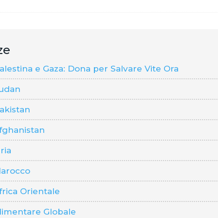
ze
estina e Gaza: Dona per Salvare Vite Ora
udan
akistan
fghanistan
ria
arocco
rica Orientale
imentare Globale