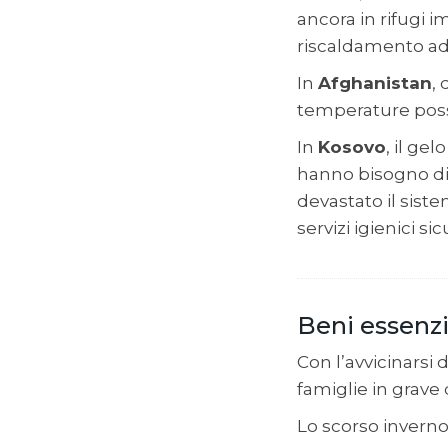
ancora in rifugi 
riscaldamento ad
In
Afghanistan
,
temperature poss
In
Kosovo
, il ge
hanno bisogno di
devastato il sist
servizi igienici sic
Beni essenzi
Con l’avvicinarsi 
famiglie in grave d
Lo scorso invern