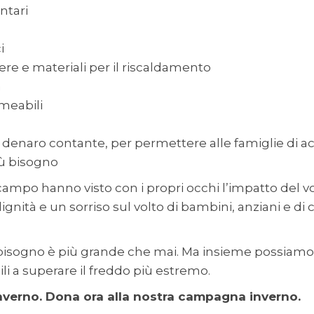
ntari
i
ere e materiali per il riscaldamento
a
meabili
 denaro contante, per permettere alle famiglie di ac
ù bisogno
 campo hanno visto con i propri occhi l’impatto del v
ignità e un sorriso sul volto di bambini, anziani e di c
 bisogno è più grande che mai. Ma insieme possiamo 
li a superare il freddo più estremo.
 inverno. Dona ora alla nostra campagna inverno.