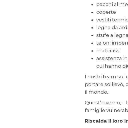
pacchi alime
coperte
vestiti termic
legna da ard
stufe a legn
teloni imper
materassi
assistenza in
cui hanno pi
I nostri team sul
portare sollievo, d
il mondo.
Quest’inverno, il
famiglie vulnerabi
Riscalda il loro