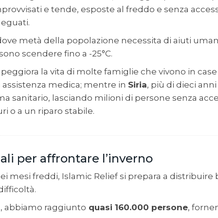
improvvisati e tende, esposte al freddo e senza access
eguati.
 dove metà della popolazione necessita di aiuti umanit
ono scendere fino a -25°C.
lo peggiora la vita di molte famiglie che vivono in case
 assistenza medica; mentre in
Siria
, più di dieci ann
ema sanitario, lasciando milioni di persone senza acc
uri o a un riparo stabile.
ali per affrontare l’inverno
dei mesi freddi, Islamic Relief si prepara a distribuire 
ifficoltà.
o, abbiamo raggiunto
quasi 160.000 persone
, forne