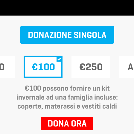
DONAZIONE SINGOLA
0
€100
€250
A
€100 possono fornire un kit
invernale ad una famiglia incluse:
coperte, materassi e vestiti caldi
DONA ORA