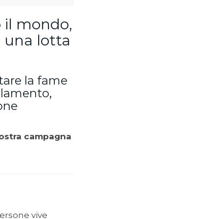
o il mondo,
 una lotta
tare la fame
ollamento,
ione
a nostra campagna
persone vive