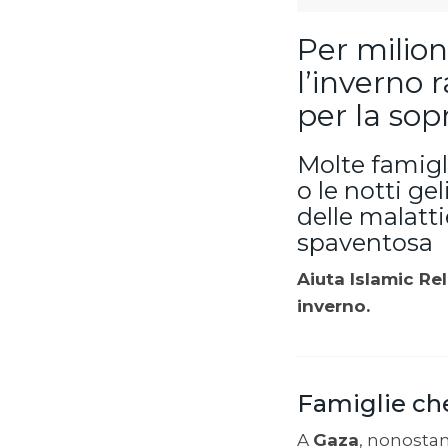
Per milion
l’inverno 
per la sop
Molte famigli
o le notti ge
delle malatti
spaventosa
Aiuta Islamic Re
inverno.
Famiglie che
A
Gaza
, nonostan