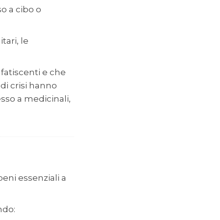
o a cibo o
ari, le
 fatiscenti e che
i di crisi hanno
esso a medicinali,
beni essenziali a
ndo: