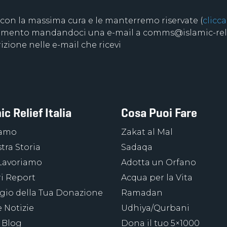
 con la massima cura e le manterremo riservate (
clicca
 momento mandandoci una e-mail a comms@islamic-relie
izione nelle e-mail che ricevi
ic Relief Italia
Cosa Puoi Fare
iamo
Zakat al Mal
tra Storia
Sadaqa
Lavoriamo
Adotta un Orfano
ri Report
Acqua per la Vita
ggio della Tua Donazione
Ramadan
 Notizie
Udhiya/Qurbani
 Blog
Dona il tuo 5×1000