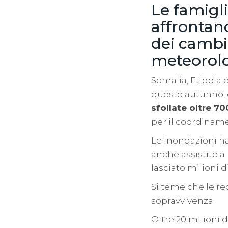
Le famigli
affrontand
dei cambi
meteorolo
Somalia, Etiopia 
questo autunno, 
sfollate oltre 7
per il coordiname
Le inondazioni ha
anche assistito a
lasciato milioni 
Si teme che le re
sopravvivenza.
Oltre 20 milioni 