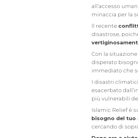
all’accesso umani
minaccia per la so
Il recente
conflit
disastrose, poiché
vertiginosamen
Con la situazione
disperato bisogn
immediato che so
I disastri climat
esacerbato dall’
più vulnerabili d
Islamic Relief è 
bisogno del tuo 
cercando di sopra
Dona ora e aiutac