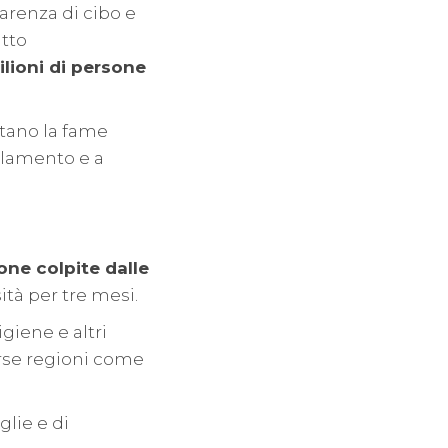
arenza di cibo e
atto
lioni di persone
tano la fame
ollamento e a
one colpite dalle
ità per tre mesi.
igiene e altri
verse regioni come
glie e di