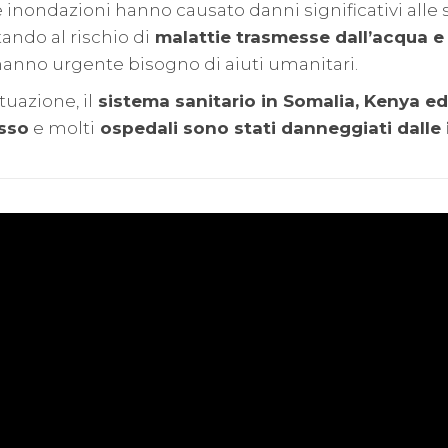
Le inondazioni hanno causato danni significativi alle 
ando al rischio di
malattie trasmesse dall’acqua e
hanno urgente bisogno di aiuti umanitari.
tuazione, il
sistema sanitario in Somalia, Kenya ed
asso
e molti
ospedali sono stati danneggiati dalle