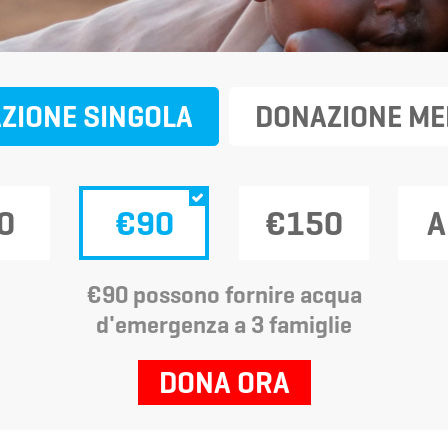
ZIONE SINGOLA
DONAZIONE ME
0
€90
€150
A
€90 possono fornire acqua
d'emergenza a 3 famiglie
DONA ORA