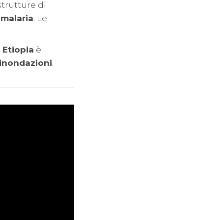
strutture di
 malaria
. Le
 Etiopia
è
 inondazioni
.