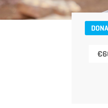
DONA
€6