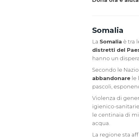
Somalia
La
Somalia
è tra 
distretti del Pae
hanno un dispera
Secondo le Nazio
abbandonare
le 
pascoli, esponend
Violenza di gener
igienico-sanitari
le centinaia di m
acqua.
La regione sta af