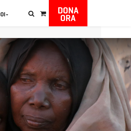
DONA
NOI
ORA