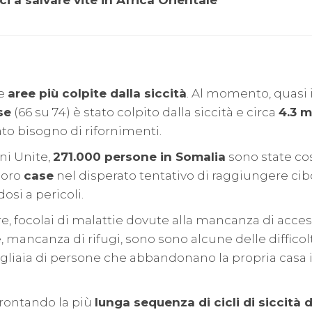
le
aree più colpite dalla siccità
. Al momento, quasi i
se
(66 su 74) è stato colpito dalla siccità e circa
4.3 m
to bisogno di rifornimenti.
ni Unite,
271.000 persone in Somalia
sono state co
loro
case
nel disperato tentativo di raggiungere cib
osi a pericoli.
e, focolai di malattie dovute alla mancanza di acces
e, mancanza di rifugi, sono sono alcune delle diffico
igliaia di persone che abbandonano la propria casa i
frontando la più
lunga sequenza di cicli di siccità d