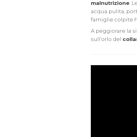
malnutrizione
. 
acqua pulita, port
famiglie colpite 
A peggiorare la si
sull’orlo del
coll