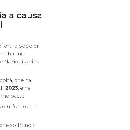
ia a causa
i
 forti piogge di
 ne hanno
lle Nazioni Unite
coltà, che ha
 il 2023
, e ha
simo pasto.
 sull’orlo della
 che soffrono di