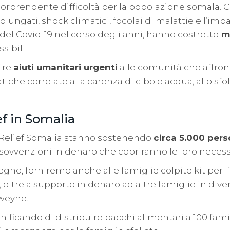
rprendente difficoltà per la popolazione somala. C
rolungati, shock climatici, focolai di malattie e l’imp
l Covid-19 nel corso degli anni, hanno costretto
mi
sibili.
ire
aiuti umanitari urgenti
alle comunità che affron
tiche correlate alla carenza di cibo e acqua, allo sf
ef in Somalia
c Relief Somalia stanno sostenendo
circa 5.000 pers
 sovvenzioni in denaro che copriranno le loro necess
egno, forniremo anche alle famiglie colpite kit per l’
i, oltre a supporto in denaro ad altre famiglie in di
weyne.
ificando di distribuire pacchi alimentari a 100 fami