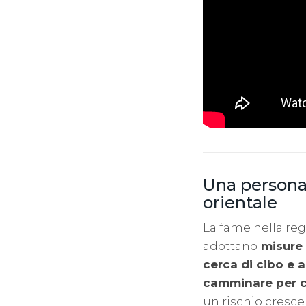
Una persona
orientale
La fame nella re
adottano
misure 
cerca di cibo e 
camminare per c
un rischio cresce