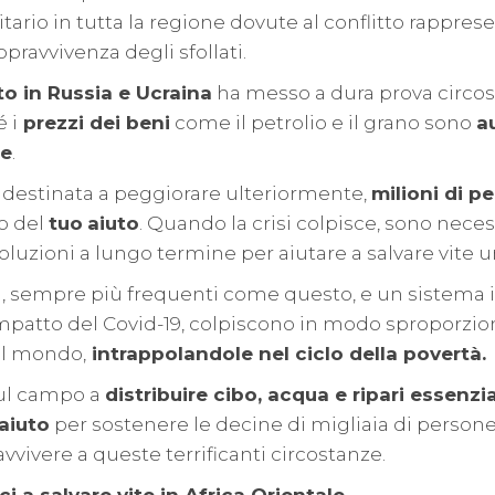
tario in tutta la regione dovute al conflitto rappre
pravvivenza degli sfollati.
to in Russia e Ucraina
ha messo a dura prova circos
 i
prezzi dei beni
come il petrolio e il grano sono
a
te
.
 destinata a peggiorare ulteriormente,
milioni di p
o del
tuo
aiuto
. Quando la crisi colpisce, sono neces
luzioni a lungo termine per aiutare a salvare vite 
ici, sempre più frequenti come questo, e un sistema 
impatto del Covid-19, colpiscono in modo sproporzi
el mondo,
intrappolandole nel ciclo della povertà.
sul campo a
distribuire cibo, acqua e ripari essenzia
aiuto
per sostenere le decine di migliaia di person
vvivere a queste terrificanti circostanze.
i a salvare vite in Africa Orientale