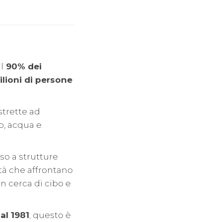
l
90% dei
ilioni di persone
strette ad
o, acqua e
so a strutture
ltà che affrontano
n cerca di cibo e
al 1981
; questo è