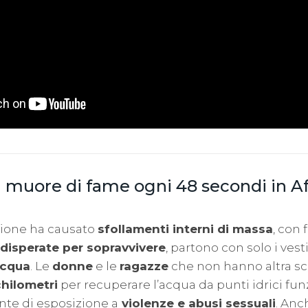
 muore di fame ogni 48 secondi in Af
gione ha causato
sfollamenti interni di massa
, con
disperate per sopravvivere
, partono con solo i vest
acqua
. Le
donne
e le
ragazze
che non hanno altra sc
hilometri
per recuperare l’acqua da punti idrici fu
nte di esposizione a
violenze e abusi sessuali
. Anc