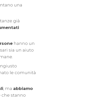
sentano una
tanze già
umentati
ersone
hanno un
sari sia un aiuto
umane.
ingiusto
onato le comunità
li
, ma
abbiamo
e che stanno