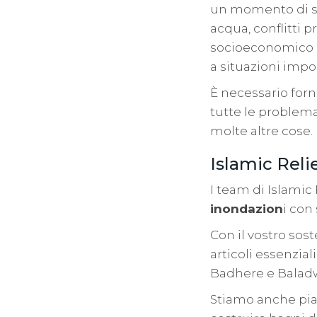
un momento di so
acqua, conflitti p
socioeconomico de
a situazioni impos
È necessario forn
tutte le problema
molte altre cose.
Islamic Reli
I team di Islami
inondazion
i con
Con il vostro sost
articoli essenzial
Badhere e Balad
Stiamo anche pian