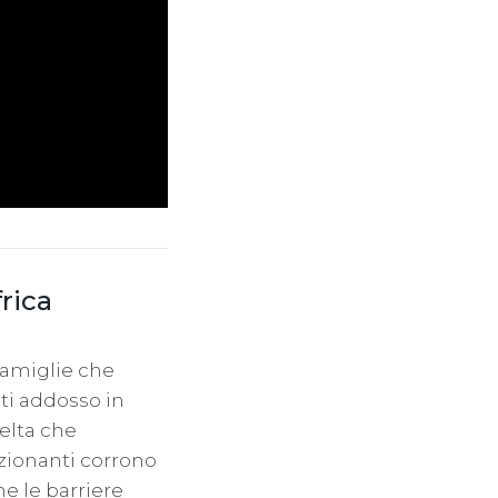
rica
 famiglie che
iti addosso in
elta che
nzionanti corrono
he le barriere