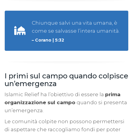
Chiunque salvi una vita umana, è
come se salvasse l’intera umanità.
– Corano | 5:32
I primi sul campo quando colpisce
un’emergenza
Islamic Relief ha l’obiettivo di essere la
prima
organizzazione sul campo
quando si presenta
un’emergenza.
Le comunità colpite non possono permettersi
di aspettare che raccogliamo fondi per poter