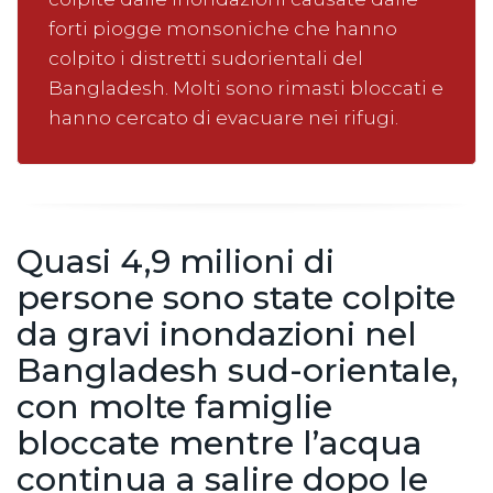
forti piogge monsoniche che hanno
colpito i distretti sudorientali del
Bangladesh. Molti sono rimasti bloccati e
hanno cercato di evacuare nei rifugi.
Quasi 4,9 milioni di
persone sono state colpite
da gravi inondazioni nel
Bangladesh sud-orientale,
con molte famiglie
bloccate mentre l’acqua
continua a salire dopo le