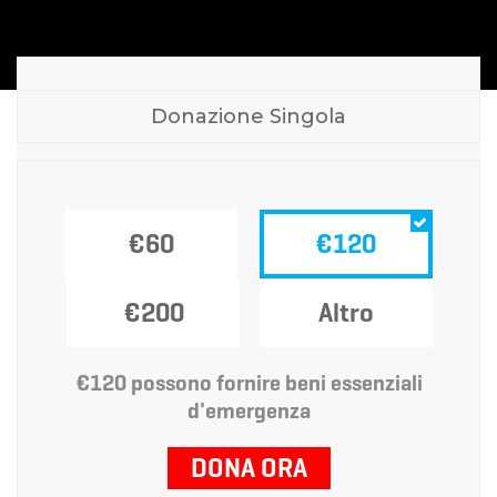
Donazione Singola
€60
€120
€200
Altro
€120 possono fornire beni essenziali
d'emergenza
DONA ORA