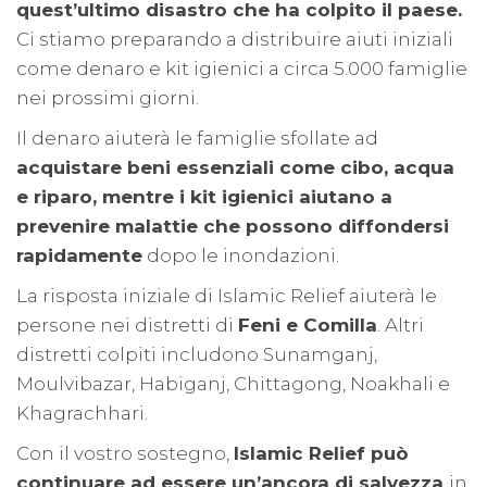
quest’ultimo disastro che ha colpito il paese.
Ci stiamo preparando a distribuire aiuti iniziali
come denaro e kit igienici a circa 5.000 famiglie
nei prossimi giorni.
Il denaro aiuterà le famiglie sfollate ad
acquistare beni essenziali come cibo, acqua
e riparo, mentre i kit igienici aiutano a
prevenire malattie che possono diffondersi
rapidamente
dopo le inondazioni.
La risposta iniziale di Islamic Relief aiuterà le
persone nei distretti di
Feni e Comilla
. Altri
distretti colpiti includono Sunamganj,
Moulvibazar, Habiganj, Chittagong, Noakhali e
Khagrachhari.
Con il vostro sostegno,
Islamic Relief può
continuare ad essere un’ancora di salvezza
in