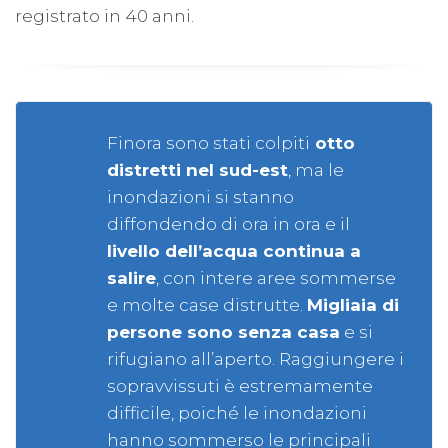
registrato in 40 anni.
Finora sono stati colpiti
otto
distretti nel sud-est
, ma le
inondazioni si stanno
diffondendo di ora in ora e il
livello dell’acqua continua a
salire
, con intere aree sommerse
e molte case distrutte.
Migliaia di
persone sono senza casa
e si
rifugiano all’aperto. Raggiungere i
sopravvissuti è estremamente
difficile, poiché le inondazioni
hanno sommerso le principali