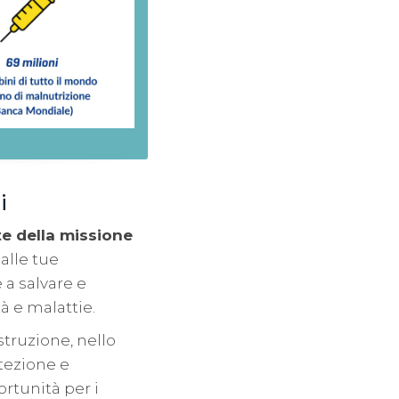
i
te della missione
 alle tue
 a salvare e
tà e malattie.
truzione, nello
otezione e
rtunità per i