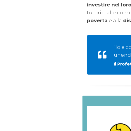
investire nel lor
tutori e alle comu
povertà
e alla
di
“Io e c
unendo