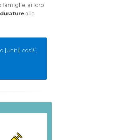
o famiglie, ai loro
durature
alla
[uniti] così!”,