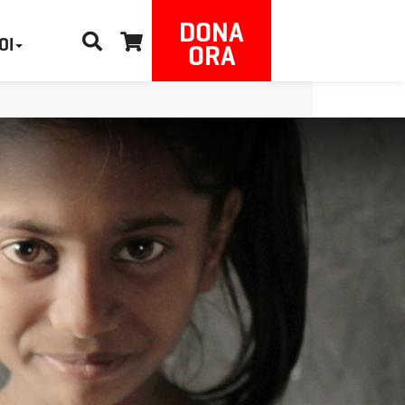
DONA
OI
ORA