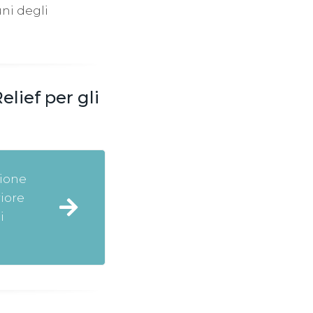
uni degli
elief per gli
zione
iore
i
i