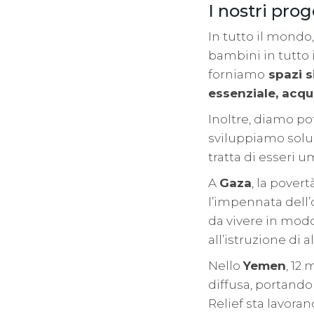
I nostri pro
In tutto il mondo,
bambini in tutto 
forniamo
spazi s
essenziale, acqu
Inoltre, diamo p
sviluppiamo soluz
tratta di esseri 
A
Gaza
, la pover
l’impennata dell’
da vivere in modo 
all’istruzione di 
Nello
Yemen
, 12
diffusa, portando 
Relief sta lavor