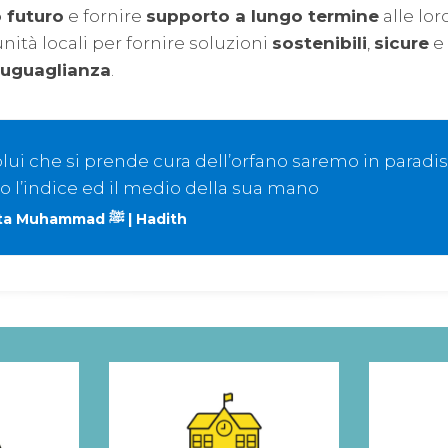
o futuro
e fornire
supporto a lungo termine
alle lor
nità locali per fornire soluzioni
sostenibili
,
sicure
e
suguaglianza
.
olui che si prende cura dell’orfano saremo in paradiso 
 l’indice ed il medio della sua mano
Il Profeta Muhammad ﷺ | Hadith