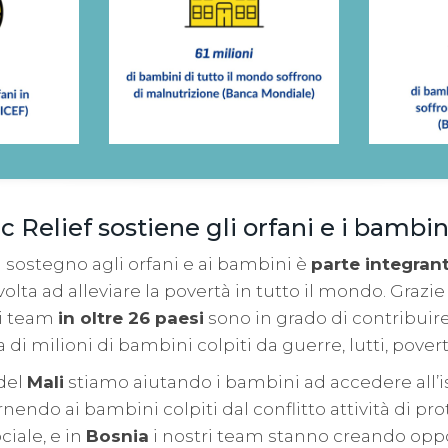
 Relief sostiene gli orfani e i bambin
il sostegno agli orfani e ai bambini è
parte integran
volta ad alleviare la povertà in tutto il mondo. Grazie
ri team
in oltre 26 paesi
sono in grado di contribuire
a di milioni di bambini colpiti da guerre, lutti, pover
 del
Mali
stiamo aiutando i bambini ad accedere all’is
nendo ai bambini colpiti dal conflitto attività di pr
iale, e in
Bosnia
i nostri team stanno creando oppo