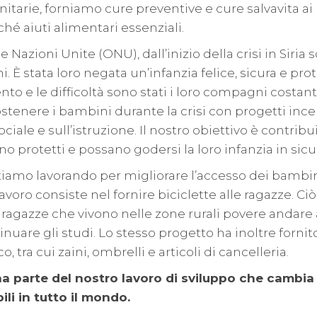
anitarie, forniamo cure preventive e cure salvavita ai
hé aiuti alimentari essenziali.
e Nazioni Unite (ONU), dall’inizio della crisi in Siria 
. È stata loro negata un’infanzia felice, sicura e prote
nto e le difficoltà sono stati i loro compagni costanti
ostenere i bambini durante la crisi con progetti incen
iale e sull’istruzione. Il nostro obiettivo è contribu
no protetti e possano godersi la loro infanzia in sicu
stiamo lavorando per migliorare l’accesso dei bambini
avoro consiste nel fornire biciclette alle ragazze. Ci
e ragazze che vivono nelle zone rurali povere andare 
inuare gli studi. Lo stesso progetto ha inoltre forni
, tra cui zaini, ombrelli e articoli di cancelleria.
a parte del nostro lavoro di sviluppo che cambia l
li in tutto il mondo.