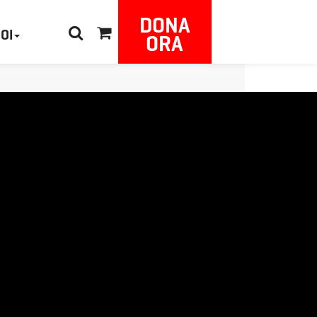
DONA
NOI
ORA