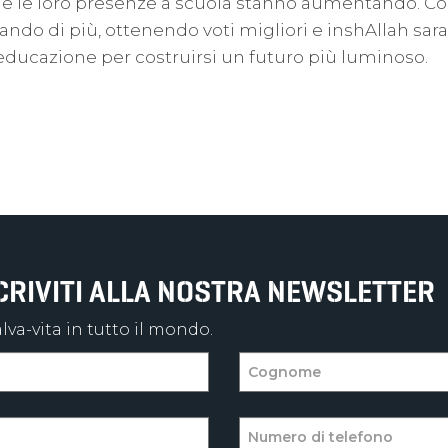
 le loro presenze a scuola stanno aumentando. Com
ando di più, ottenendo voti migliori e inshAllah sar
educazione per costruirsi un futuro più luminoso.
SCRIVITI ALLA NOSTRA NEWSLETTER
va-vita in tutto il mondo.