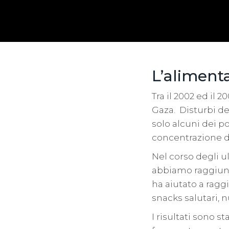
L’aliment
Tra il 2002 ed il 
Gaza. Disturbi de
solo alcuni dei po
concentrazione de
Nel corso degli ul
abbiamo raggiunto
ha aiutato a ragg
snacks salutari, n
I risultati sono 