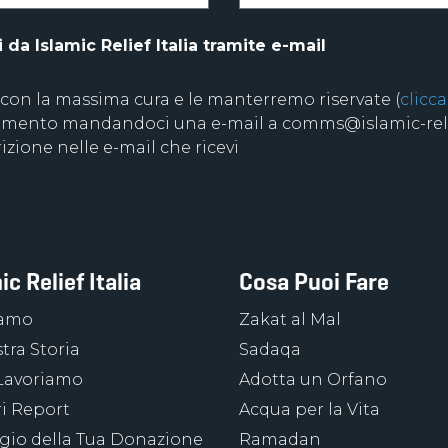
da Islamic Relief Italia tramite e-mail
 con la massima cura e le manterremo riservate (
clicca
 momento mandandoci una e-mail a comms@islamic-relie
izione nelle e-mail che ricevi
ic Relief Italia
Cosa Puoi Fare
iamo
Zakat al Mal
tra Storia
Sadaqa
Lavoriamo
Adotta un Orfano
ri Report
Acqua per la Vita
ggio della Tua Donazione
Ramadan