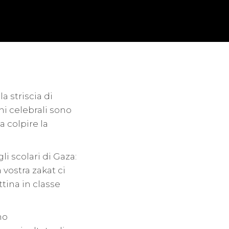
a striscia di
ni celebrali sono
a colpire la
li scolari di Gaza:
 vostra zakat ci
ttina in classe
no