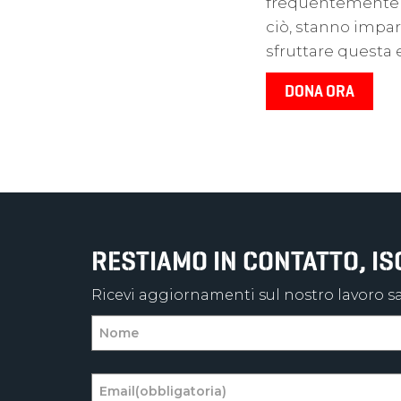
frequentemente e
ciò, stanno impar
sfruttare questa 
RESTIAMO IN CONTATTO, I
Ricevi aggiornamenti sul nostro lavoro sal