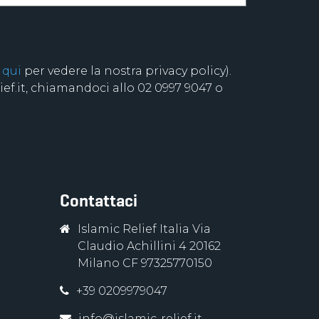
 qui
per vedere la nostra privacy policy).
f.it, chiamandoci allo 02 0997 9047 o
Contattaci
Islamic Relief Italia Via
Claudio Achillini 4 20162
Milano CF 97325770150
+39 0209979047
info@islamic-relief.it