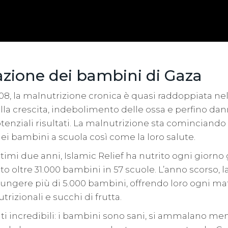
azione dei bambini di Gaza
2008, la malnutrizione cronica è quasi raddoppiata nell
lla crescita, indebolimento delle ossa e perfino dan
tenziali risultati. La malnutrizione sta cominciando 
i bambini a scuola così come la loro salute.
timi due anni, Islamic Relief ha nutrito ogni giorno g
 oltre 31.000 bambini in 57 scuole. L’anno scorso, la
iungere più di 5.000 bambini, offrendo loro ogni ma
utrizionali e succhi di frutta.
stati incredibili: i bambini sono sani, si ammalano me