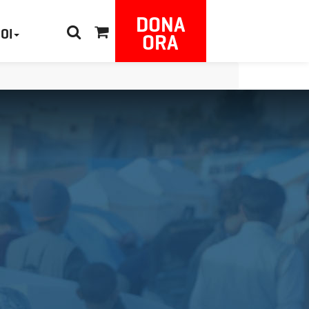
DONA
NOI
ORA