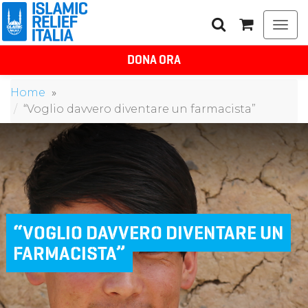
Togg
navi
DONA ORA
Home
“Voglio davvero diventare un farmacista”
“VOGLIO DAVVERO DIVENTARE UN
FARMACISTA”