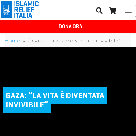
To
na
DONA ORA
Home
Gaza: “La vita è diventata invivibile”
GAZA: “LA VITA È DIVENTATA
INVIVIBILE”