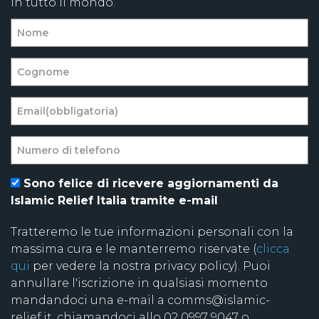
in tutto il mondo.
Sono felice di ricevere aggiornamenti da
Islamic Relief Italia tramite e-mail
Tratteremo le tue informazioni personali con la
massima cura e le manterremo riservate (
clicca
qui
per vedere la nostra privacy policy). Puoi
annullare l'iscrizione in qualsiasi momento
mandandoci una e-mail a comms@islamic-
relief.it, chiamandoci allo 02 0997 9047 o