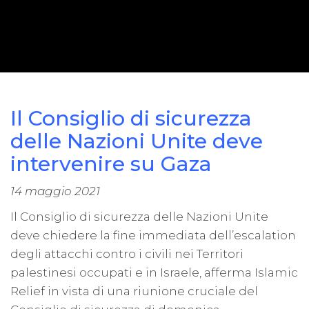
Il Consiglio di sicurezza
delle Nazioni Unite deve
intervenire su Gaza
14 maggio 2021
Il Consiglio di sicurezza delle Nazioni Unite
deve chiedere la fine immediata dell’escalation
degli attacchi contro i civili nei Territori
palestinesi occupati e in Israele, afferma Islamic
Relief in vista di una riunione cruciale del