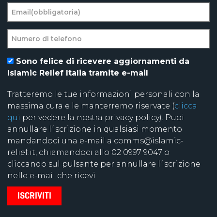
Sono felice di ricevere aggiornamenti da
Islamic Relief Italia tramite e-mail
Tratteremo le tue informazioni personali con la
massima cura e le manterremo riservate (
clicca
qui
per vedere la nostra privacy policy). Puoi
annullare l'iscrizione in qualsiasi momento
mandandoci una e-mail a comms@islamic-
relief.it, chiamandoci allo 02 0997 9047 o
cliccando sul pulsante per annullare l'iscrizione
nelle e-mail che ricevi