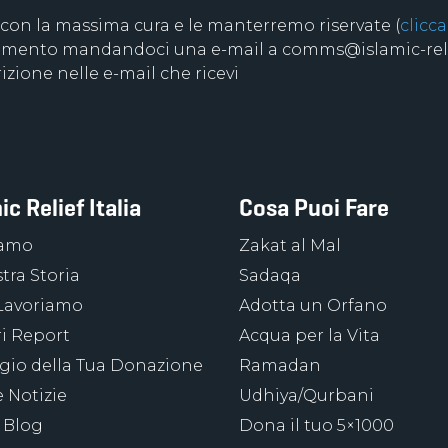
 con la massima cura e le manterremo riservate (
clicca
 momento mandandoci una e-mail a comms@islamic-relie
izione nelle e-mail che ricevi
ic Relief Italia
Cosa Puoi Fare
iamo
Zakat al Mal
tra Storia
Sadaqa
Lavoriamo
Adotta un Orfano
ri Report
Acqua per la Vita
ggio della Tua Donazione
Ramadan
 Notizie
Udhiya/Qurbani
 Blog
Dona il tuo 5×1000