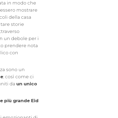
ata in modo che
otessero mostrare
coli della casa
tare storie
ttraverso
n un debole per i
uto prendere nota
blico con
nza sono un
le
; così come ci
uniti da
un unico
e più grande Eid
ti emozionanti di