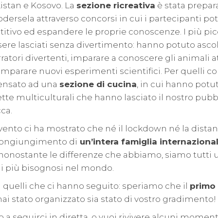
istan e Kosovo. La
sezione ricreativa
è stata prepar
odersela attraverso concorsi in cui i partecipanti p
etitivo ed espandere le proprie conoscenze. I più pic
re lasciati senza divertimento: hanno potuto ascol
ratori divertenti, imparare a conoscere gli animali a
parare nuovi esperimenti scientifici. Per quelli co
ensato ad una
sezione di cucina
, in cui hanno pot
cette multiculturali che hanno lasciato il nostro pub
ca.
ento ci ha mostrato che né il lockdown né la dista
icongiungimento di
un’intera famiglia internaziona
nonostante le differenze che abbiamo, siamo tutti 
e i più bisognosi nel mondo.
 quelli che ci hanno seguito: speriamo che il
primo 
ai stato organizzato sia stato di vostro gradimento!
to a seguirci in diretta, o vuoi rivivere alcuni momen