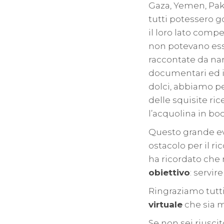
Gaza, Yemen, Pak
tutti potessero g
il loro lato comp
non potevano esse
raccontate da nar
documentari ed im
dolci, abbiamo p
delle squisite ri
l’acquolina in boc
Questo grande ev
ostacolo per il r
ha ricordato che 
obiettivo
: servir
Ringraziamo tutti
virtuale
che sia m
Se non sei riusci