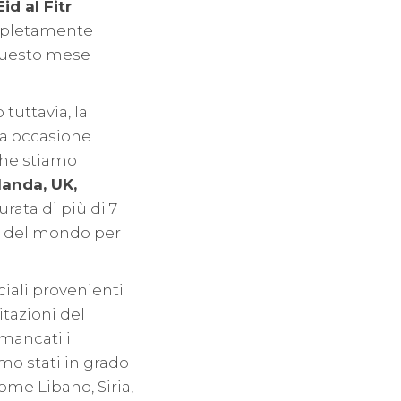
id al Fitr
.
ompletamente
 questo mese
tuttavia, la
ta occasione
che stiamo
rlanda, UK,
urata di più di 7
ti del mondo per
ciali provenienti
itazioni del
mancati i
amo stati in grado
me Libano, Siria,