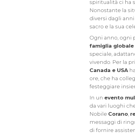
spiritualità ci ha
Nonostante la si
diversi dagli ann
sacro e la sua c
Ogni anno, ogni p
famiglia globale 
speciale, adattan
vivendo. Per la pr
Canada e USA
ha
ore, che ha colle
festeggiare insi
In un
evento mult
da vari luoghi che
Nobile
Corano
,
r
messaggi di ringra
di fornire assist