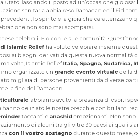
 salutato, lasciando il posto ad un’occasione gioiosa:
E
tuazione sanitaria abbia reso Ramadan ed il Eid c
i precedenti, lo spirito e la gioia che caratterizzano
elebrazione non sono mai scomparsi.
aese celebra il Eid con le sue comunità. Quest’anno 
di Islamic Relief
ha voluto celebrare insieme ques
dosi ai bisogni derivati da questa nuova normalità 
ima volta, Islamic Relief
Italia, Spagna, Sudafrica, I
nno organizzato un
grande evento virtuale
della d
gato migliaia di persone provenienti da diverse par
eme la fine del Ramadan.
iculturale
, abbiamo avuto la presenza di ospiti spe
 hanno deliziato le nostre orecchie con brillanti rec
eminder
toccanti e
anashid
emozionanti. Non sono 
ziamento di alcuni tra gli oltre 30 paesi ai quali si
enza
con il vostro sostegno
durante questo mese, co