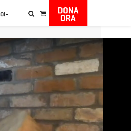
DONA
NOI
ORA