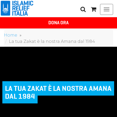
Togg
navi
DONA ORA
Home
La tua Zakat è la nostra Amana dal 1984
LA TUA ZAKAT È LA NOSTRA AMANA
DAL 1984