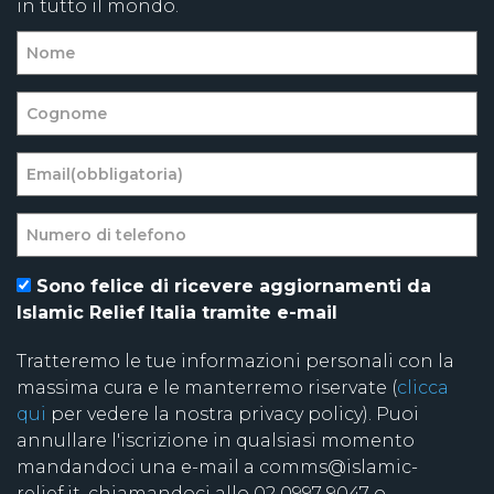
in tutto il mondo.
Sono felice di ricevere aggiornamenti da
Islamic Relief Italia tramite e-mail
Tratteremo le tue informazioni personali con la
massima cura e le manterremo riservate (
clicca
qui
per vedere la nostra privacy policy). Puoi
annullare l'iscrizione in qualsiasi momento
mandandoci una e-mail a comms@islamic-
relief.it, chiamandoci allo 02 0997 9047 o