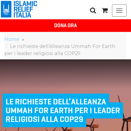
Togg
navi
DONA ORA
Home
Le richieste dell’Alleanza Ummah For Earth
per i leader religiosi alla COP29
LE RICHIESTE DELL’ALLEANZA
UMMAH FOR EARTH PER I LEADER
RELIGIOSI ALLA COP29