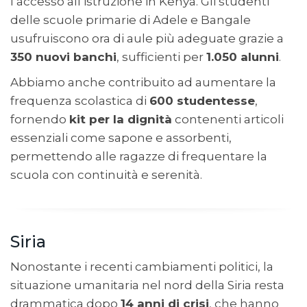
l’accesso all’istruzione in Kenya. Gli studenti
delle scuole primarie di Adele e Bangale
usufruiscono ora di aule più adeguate grazie a
350 nuovi banchi
, sufficienti per
1.050 alunni
.
Abbiamo anche contribuito ad aumentare la
frequenza scolastica di
600 studentesse
,
fornendo
kit per la dignità
contenenti articoli
essenziali come sapone e assorbenti,
permettendo alle ragazze di frequentare la
scuola con continuità e serenità.
Siria
Nonostante i recenti cambiamenti politici, la
situazione umanitaria nel nord della Siria resta
drammatica dopo
14 anni di crisi
, che hanno