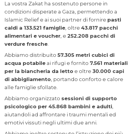
La vostra Zakat ha sostenuto persone in
condizioni disperate a Gaza, permettendo a
Islamic Relief e ai suoi partner di fornire
pasti
caldi a 133.521 famiglie
, oltre
43.817 pacchi
alimentari e voucher
, e
252.208 pacchi di
verdure fresche
.
Abbiamo distribuito
57.305 metri cubici di
acqua potabile
ai rifugi e fornito
7.561 materiali
per la biancheria da letto
e oltre
30.000 capi
di abbigliamento
, portando conforto e calore
alle famiglie sfollate.
Abbiamo organizzato
sessioni di supporto
psicologico per 45.868 bambini e adulti
,
aiutandoli ad affrontare i traumi mentali ed
emotivi vissuti negli ultimi due anni.
Abbiamo inoltre sostenuto l’istruzione dei più