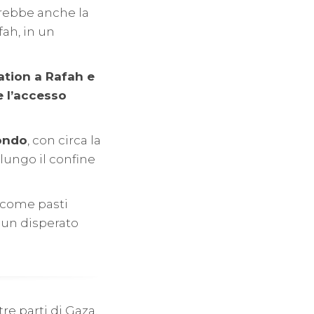
erebbe anche la
ah, in un
lation a Rafah e
e l’accesso
mondo
, con circa la
lungo il confine
i come pasti
un disperato
re parti di Gaza,