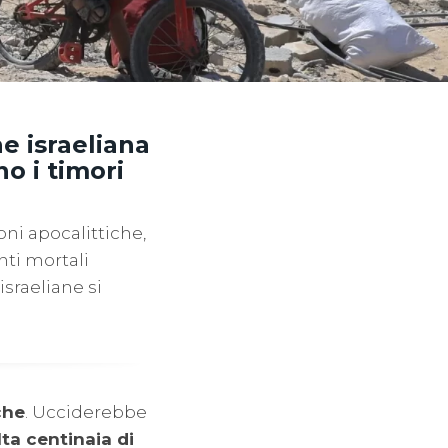
e israeliana
o i timori
oni apocalittiche,
nti mortali
israeliane si
che
. Ucciderebbe
ta centinaia di