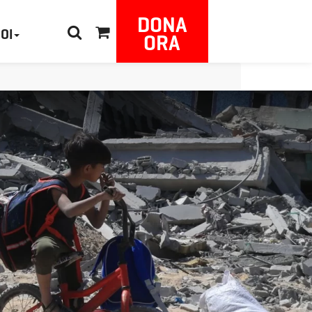
DONA
NOI
ORA