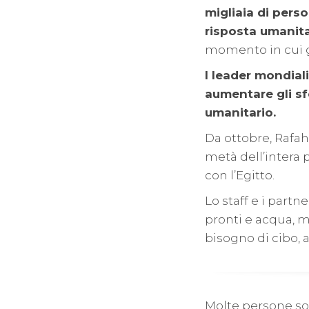
migliaia di pers
risposta umanita
momento in cui gl
I leader mondiali
aumentare gli sf
umanitario.
Da ottobre, Rafa
metà dell’intera 
con l’Egitto.
Lo staff e i partn
pronti e acqua, 
bisogno di cibo, a
Molte persone sono