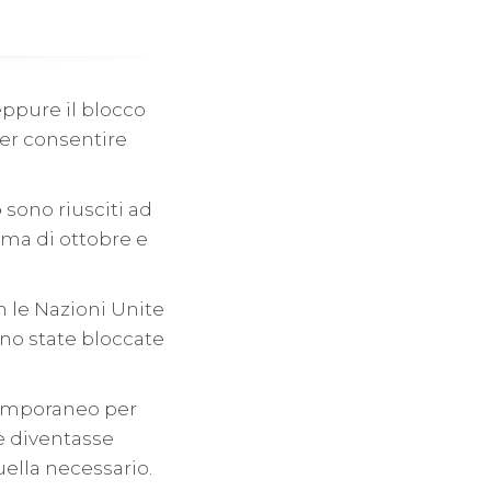
eppure il blocco
per consentire
o
sono riusciti ad
ima di ottobre e
n le Nazioni Unite
ono state bloccate
temporaneo per
e diventasse
ella necessario.