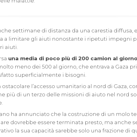
elle malattie.
che settimane di distanza da una carestia diffusa, 
ua a limitare gli aiuti nonostante i ripetuti impegni 
i aiuti.
rsa
una media di poco più di 200 camion al giorn
molto meno dei 500 al giorno, che entrava a Gaza pr
atto superficialmente i bisogni.
a ostacolare l’accesso umanitario al nord di Gaza, co
he più di un terzo delle missioni di aiuto nel nord s
e.
cano ha annunciato che la costruzione di un molo 
a mare dovrebbe essere terminata presto, ma anche s
ivo la sua capacità sarebbe solo una frazione di qu