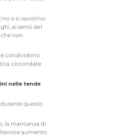
no o si spostino:
hi, ai sensi del
i che non
lie condividono
tica, circondate
ni nelle tende
de durante questo
o, la mancanza di
 ulteriore aumento