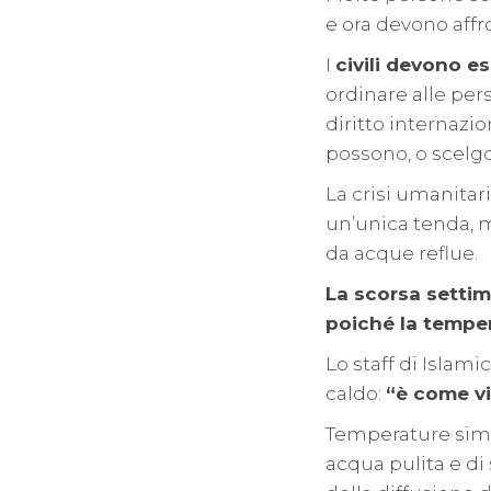
e ora devono affr
I
civili devono es
ordinare alle per
diritto internazi
possono, o scelgo
La crisi umanitar
un’unica tenda, m
da acque reflue.
La scorsa setti
poiché la temper
Lo staff di Islam
caldo:
“è come vi
Temperature simil
acqua pulita e di