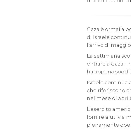
della diffusione d
Gaza è ormai a po
di Israele contin
l’arrivo di maggior
La settimana sco
entrare a Gaza – 
ha appena soddisf
Israele continua 
che riferiscono c
nel mese di april
L’esercito ameri
fornire aiuti vi
pienamente operat