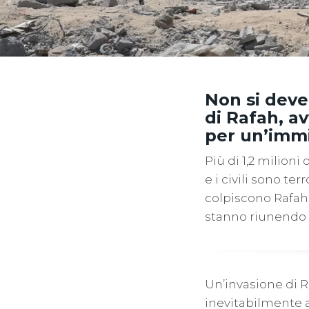
Non si deve
di Rafah, a
per un’immi
Più di 1,2 milioni
e i civili sono t
colpiscono Rafah d
stanno riunendo 
Un’invasione di 
inevitabilmente al