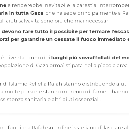
one
e renderebbe inevitabile la carestia. Interromp
ria in tutta Gaza
, che ha sede principalmente a Raf
i aiuti salvavita sono più che mai necessari.
 devono fare tutto il possibile per fermare l’esca
orzi per garantire un cessate il fuoco immediato 
h è diventato uno dei
luoghi più sovraffollati del 
popolazione di Gaza ormai stipata nella piccola area 
er di Islamic Relief a Rafah stanno distribuendo aiut
ma molte persone stanno morendo di fame e hanno 
ssistenza sanitaria e altri aiuti essenziali.
 fuggite a Rafah su ordine israeliano di lasciare alt