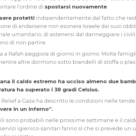
ontare l’ordine di
spostarsi nuovamente
.
sere protetti
indipendentemente dal fatto che resti
sone di andarsene non esonera Israele dai suoi obblig
onale umanitario, di astenersi dal danneggiare i civil
no di non partire.
ia a Rafah peggiora di giorno in giorno. Molte famig
entre altre dormono sotto brandelli di stoffa o plas
mana il caldo estremo ha ucciso almeno due bambi
atura ha superato i 38 gradi Celsius.
ic Relief a Gaza ha descritto le condizioni nelle ten
vere in un inferno”
.
i sono probabili nelle prossime settimane e il cald
 servizi igienico-sanitari fanno sì che si prevede un