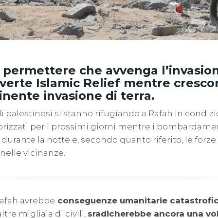
 permettere che avvenga l’invasion
vverte Islamic Relief mentre crescon
nente invasione di terra.
 di palestinesi si stanno rifugiando a Rafah in condizi
errorizzati per i prossimi giorni mentre i bombardame
urante la notte e, secondo quanto riferito, le forze 
nelle vicinanze.
Rafah avrebbe
conseguenze umanitarie catastrofi
tre migliaia di civili,
sradicherebbe ancora una vol