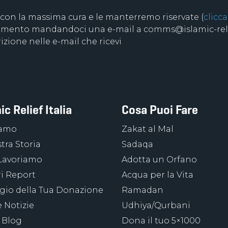
 con la massima cura e le manterremo riservate (
clicca
 momento mandandoci una e-mail a comms@islamic-relie
izione nelle e-mail che ricevi
ic Relief Italia
Cosa Puoi Fare
iamo
Zakat al Mal
tra Storia
Sadaqa
Lavoriamo
Adotta un Orfano
ri Report
Acqua per la Vita
ggio della Tua Donazione
Ramadan
 Notizie
Udhiya/Qurbani
 Blog
Dona il tuo 5×1000