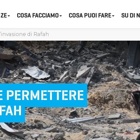
ZE
COSA FACCIAMO
COSA PUOI FARE
SU DI 
’invasione di Rafah
VE PERMETTERE
AFAH