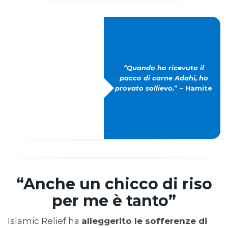
“Quando ho ricevuto il
pacco di carne Adahi, ho
provato sollievo.
” – Hamite
“Anche un chicco di riso
per me è tanto”
Islamic Relief ha
alleggerito le sofferenze di