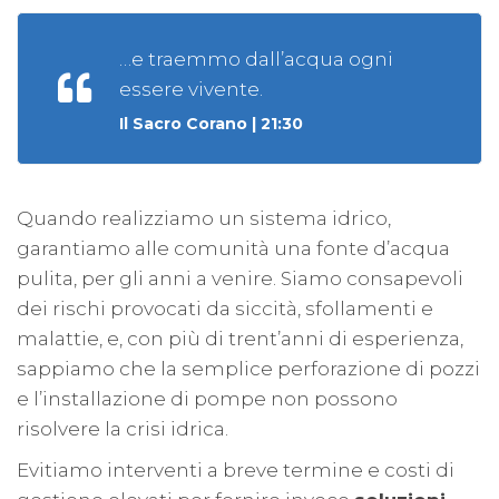
…e traemmo dall’acqua ogni
essere vivente.
Il Sacro Corano | 21:30
Quando realizziamo un sistema idrico,
garantiamo alle comunità una fonte d’acqua
pulita, per gli anni a venire. Siamo consapevoli
dei rischi provocati da siccità, sfollamenti e
malattie, e, con più di trent’anni di esperienza,
sappiamo che la semplice perforazione di pozzi
e l’installazione di pompe non possono
risolvere la crisi idrica.
Evitiamo interventi a breve termine e costi di