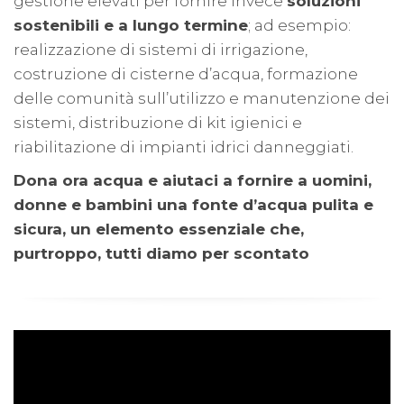
gestione elevati per fornire invece
soluzioni
sostenibili e a lungo termine
; ad esempio:
realizzazione di sistemi di irrigazione,
costruzione di cisterne d’acqua, formazione
delle comunità sull’utilizzo e manutenzione dei
sistemi, distribuzione di kit igienici e
riabilitazione di impianti idrici danneggiati.
Dona ora acqua e aiutaci a fornire a uomini,
donne e bambini una fonte d’acqua pulita e
sicura, un elemento essenziale che,
purtroppo, tutti diamo per scontato