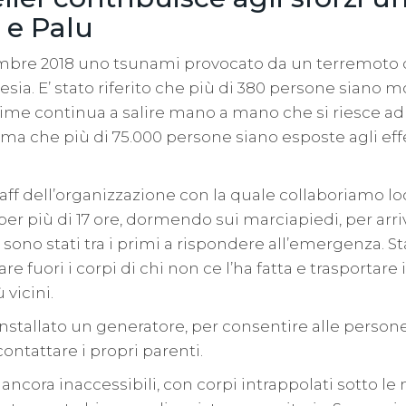
 e Palu
mbre 2018 uno tsunami provocato da un terremoto 
esia. E’ stato riferito che più di 380 persone siano mo
ttime continua a salire mano a mano che si riesce ad
tima che più di 75.000 persone siano esposte agli effe
taff dell’organizzazione con la quale collaboriamo 
er più di 17 ore, dormendo sui marciapiedi, per arri
 sono stati tra i primi a rispondere all’emergenza. 
re fuori i corpi di chi non ce l’ha fatta e trasportare i
 vicini.
tallato un generatore, per consentire alle persone d
contattare i propri parenti.
ncora inaccessibili, con corpi intrappolati sotto le 