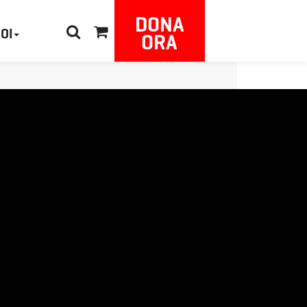
DONA
NOI
ORA