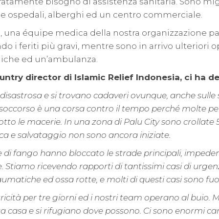
tamente bisogno di assistenza sanitaria. Sono migl
me ospedali, alberghi ed un centro commerciale.
alu, una équipe medica della nostra organizzazione 
do i feriti più gravi, mentre sono in arrivo ulteriori o
diche ed un’ambulanza.
ntry director di Islamic Relief Indonesia, ci ha de
 disastrosa e si trovano cadaveri ovunque, anche sulle 
di soccorso è una corsa contro il tempo perché molte p
tto le macerie. In una zona di Palu City sono crollate 
rca e salvataggio non sono ancora iniziate.
te di fango hanno bloccato le strade principali, impede
e. Stiamo ricevendo rapporti di tantissimi casi di urg
raumatiche ed ossa rotte, e molti di questi casi sono fuo
ricità per tre giorni ed i nostri team operano al buio. 
 casa e si rifugiano dove possono. Ci sono enormi car