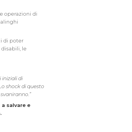
e operazioni di
salinghi
i di poter
isabili, le
niziali di
. Lo shock di questo
e svaniranno.”
i a salvare e
.