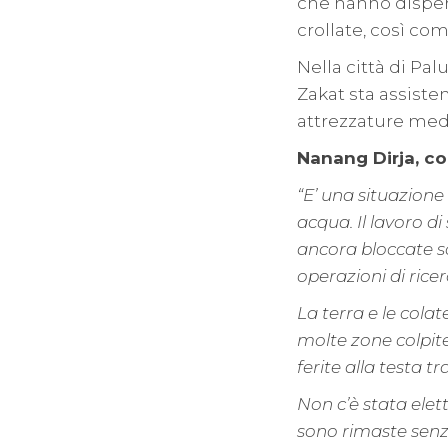
che hanno dispera
crollate, così co
Nella città di P
Zakat sta assisten
attrezzature me
Nanang Dirja, cou
“E’ una situazione
acqua. Il lavoro 
ancora bloccate so
operazioni di rice
La terra e le cola
molte zone colpit
ferite alla testa t
Non c’è stata elett
sono rimaste senza