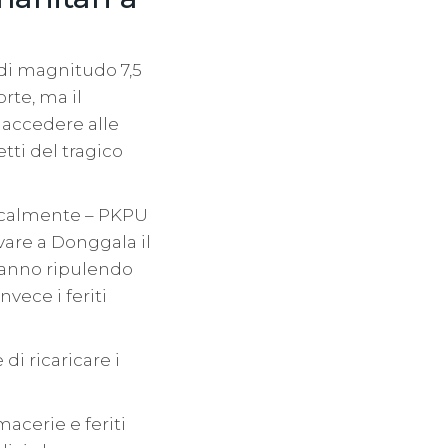
di magnitudo 7,5
rte, ma il
 accedere alle
tti del tragico
localmente – PKPU
vare a Donggala il
Stanno ripulendo
nvece i feriti
i ricaricare i
macerie e feriti