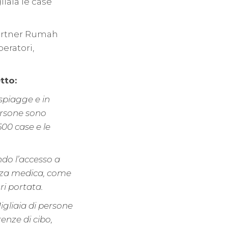
iaia le case
partner Rumah
peratori,
tto:
spiagge e in
ersone sono
500 case e le
ndo l’accesso a
enza medica, come
ri portata.
Migliaia di persone
enze di cibo,