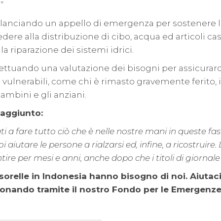
”
a lanciando un appello di emergenza per sostenere l
dere alla distribuzione di cibo, acqua ed articoli ca
lla riparazione dei sistemi idrici.
ttuando una valutazione dei bisogni per assicurarc
vulnerabili, come chi è rimasto gravemente ferito, i d
ambini e gli anziani.
 aggiunto:
a fare tutto ciò che è nelle nostre mani in queste fasi i
aiutare le persone a rialzarsi ed, infine, a ricostruire
ntire per mesi e anni, anche dopo che i titoli di giornal
 e sorelle in Indonesia hanno bisogno di noi. Aiutac
 donando tramite il nostro Fondo per le Emergenze