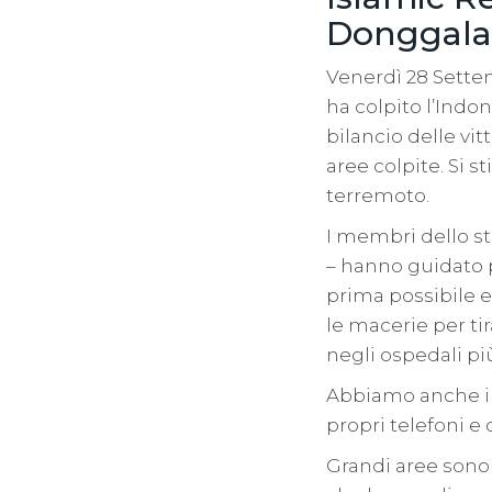
Donggala
Venerdì 28 Sette
ha colpito l’Indon
bilancio delle vi
aree colpite. Si s
terremoto.
I membri dello s
– hanno guidato p
prima possibile e
le macerie per tira
negli ospedali più
Abbiamo anche ins
propri telefoni e 
Grandi aree sono a