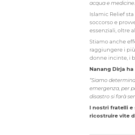
acqua e medicine.
Islamic Relief st
soccorso e provve
essenziali, oltre a
Stiamo anche effe
raggiungere i più 
donne incinte, i b
Nanang Dirja ha
“Siamo determinati 
emergenza, per poi 
disastro si farà se
I nostri fratelli
ricostruire vite