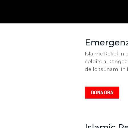
Emergenz
Islamic Relief in
colpite a Donggal
dello tsunami in 
Islamic Re