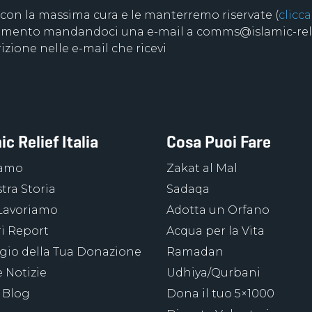
 con la massima cura e le manterremo riservate (
clicca
 momento mandandoci una e-mail a comms@islamic-relie
izione nelle e-mail che ricevi
ic Relief Italia
Cosa Puoi Fare
iamo
Zakat al Mal
tra Storia
Sadaqa
Lavoriamo
Adotta un Orfano
ri Report
Acqua per la Vita
ggio della Tua Donazione
Ramadan
 Notizie
Udhiya/Qurbani
 Blog
Dona il tuo 5×1000