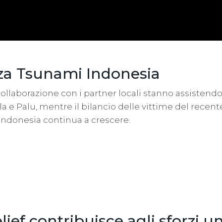
a Tsunami Indonesia
 collaborazione con i partner locali stanno assistend
a e Palu, mentre il bilancio delle vittime del recen
Indonesia continua a crescere.
lief contribuisce agli sforzi u