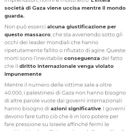
imprenditori, nonni e molto altro.
L’intera
società di Gaza viene uccisa mentre il mondo
guarda.
Non può esserci
alcuna giustificazione per
questo massacro
, che sta avvenendo sotto gli
occhi dei leader mondiali che hanno
ripetutamente fallito o rifiutato di agire. Queste
morti sono l’inevitabile
conseguenza
del fatto
che il
diritto internazionale venga violato
impunemente
.
Mentre il numero delle vittime sale a oltre
40.000, i palestinesi di Gaza non hanno bisogno
di altre parole vuote dai governi internazionali:
hanno bisogno di
azioni significative
. I governi
devono fare tutto ciò che è in loro potere per
fare pressione su Israele affinché fermi le