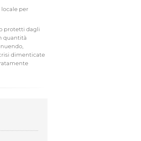
 locale per
o protetti dagli
in quantità
minuendo,
 crisi dimenticate
peratamente