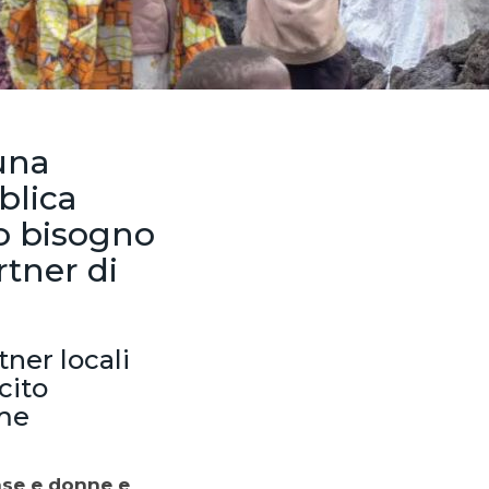
 una
blica
o bisogno
rtner di
tner locali
cito
ime
case e donne e