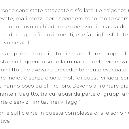
ersone sono state attaccate e sfollate. Le esigenze
evate, ma i mezzi per rispondere sono molto scarsi
i hanno dovuto chiudere le operazioni a causa dei
e dei tagli ai finanziamenti, e le famiglie sfollate
vulnerabili.
i campi è stato ordinato di smantellare i propri rif
stanno fuggendo sotto la minaccia della violenza v
 conflitto che avevano precedentemente evacuato
e indietro senza cibo e molti di questi villaggi so
 hanno poco da offrire loro. Devono affrontare gra
ante il tragitto, tra cui abusi da parte di gruppi ar
te o servizi limitati nei villaggi”.
on è sufficiente in questa complessa crisi e sono 
tive”.