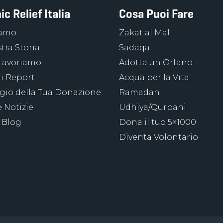
ic Relief Italia
Cosa Puoi Fare
iamo
Zakat al Mal
tra Storia
Sadaqa
Lavoriamo
Adotta un Orfano
ri Report
Acqua per la Vita
ggio della Tua Donazione
Ramadan
 Notizie
Udhiya/Qurbani
 Blog
Dona il tuo 5×1000
Diventa Volontario