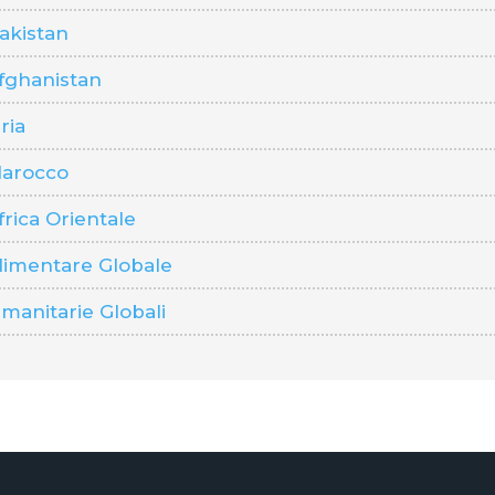
akistan
fghanistan
ria
arocco
rica Orientale
imentare Globale
anitarie Globali