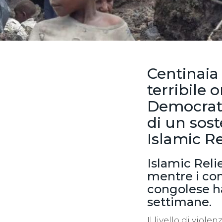
Centinaia 
terribile 
Democrati
di un sos
Islamic Re
Islamic Relie
mentre i com
congolese ha
settimane.
Il livello di viole