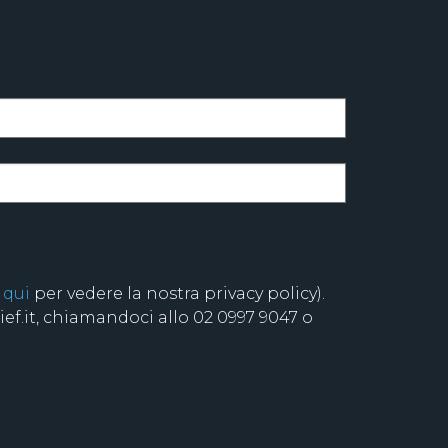
 qui
per vedere la nostra privacy policy).
f.it, chiamandoci allo 02 0997 9047 o