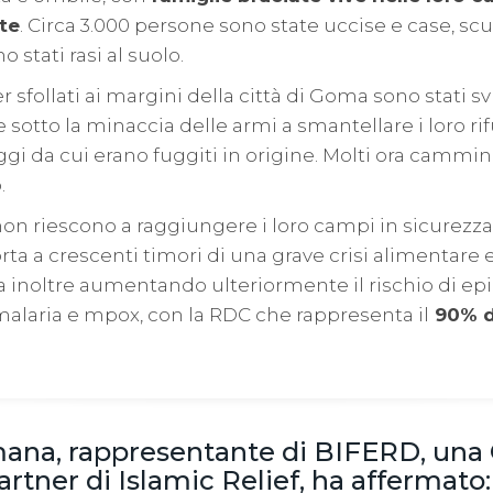
te
. Circa 3.000 persone sono state uccise e case, scu
o stati rasi al suolo.
 sfollati ai margini della città di Goma sono stati sv
 sotto la minaccia delle armi a smantellare i loro ri
aggi da cui erano fuggiti in origine. Molti ora cammi
.
 non riescono a raggiungere i loro campi in sicurezza
orta a crescenti timori di una grave crisi alimentare 
sta inoltre aumentando ulteriormente il rischio di ep
 malaria e mpox, con la RDC che rappresenta il
90% de
ana, rappresentante di BIFERD, una
rtner di Islamic Relief, ha affermato: