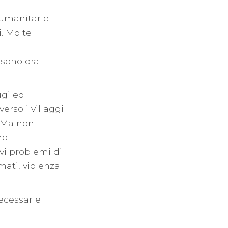
 umanitarie
. Molte
 sono ora
ugi ed
erso i villaggi
. Ma non
no
vi problemi di
mati, violenza
necessarie