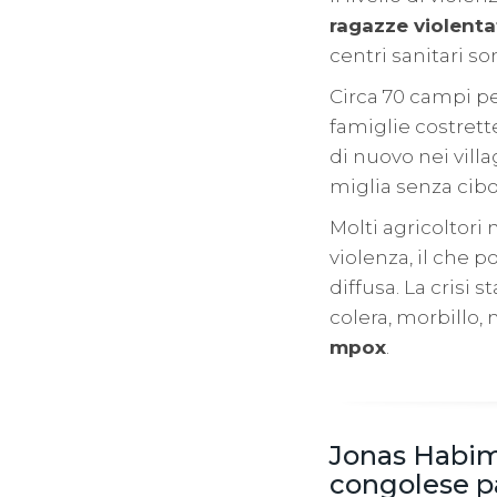
ragazze violenta
centri sanitari son
Circa 70 campi per
famiglie costrette
di nuovo nei vill
miglia senza cibo
Molti agricoltori
violenza, il che p
diffusa. La crisi 
colera, morbillo,
mpox
.
Jonas Habim
congolese pa