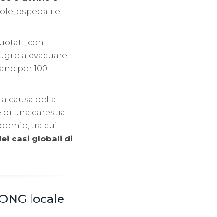
ole, ospedali e
uotati, con
fugi e a evacuare
nano per 100
 a causa della
e di una carestia
idemie, tra cui
i casi globali di
 ONG locale