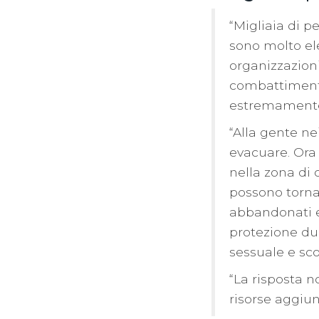
“Migliaia di p
sono molto el
organizzazion
combattimenti 
estremamente 
“Alla gente ne
evacuare. Ora 
nella zona di
possono tornar
abbandonati e
protezione dur
sessuale e scor
“La risposta n
risorse aggiun