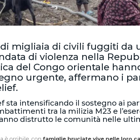
di migliaia di civili fuggiti da
ondata di violenza nella Repub
ca del Congo orientale hann
tegno urgente, affermano i pa
lief.
f sta intensificando il sostegno ai par
battimenti tra la milizia M23 e l’eser
nno distrutto le comunità nelle ult
nza è orribile, con
famiglie bruciate vive nelle loro 