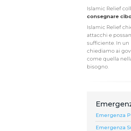
Islamic Relief co
consegnare cibo
Islamic Relief chi
attacchi e possan
sufficiente. In u
chiediamo ai gover
come quella nella
bisogno.
Emergen
Emergenza Pal
Emergenza S