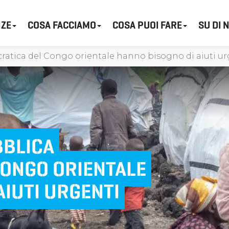
ZE
COSA FACCIAMO
COSA PUOI FARE
SU DI 
cratica del Congo orientale hanno bisogno di aiuti ur
BBLICA
CONGO ORIENTALE
AIUTI URGENTI