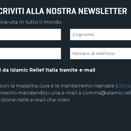
SCRIVITI ALLA NOSTRA NEWSLETTER
va-vita in tutto il mondo.
da Islamic Relief Italia tramite e-mail
 con la massima cura e le manterremo riservate (
clicca
 momento mandandoci una e-mail a comms@islamic-relie
izione nelle e-mail che ricevi