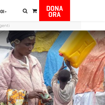
DONA
NOI
ORA
genti