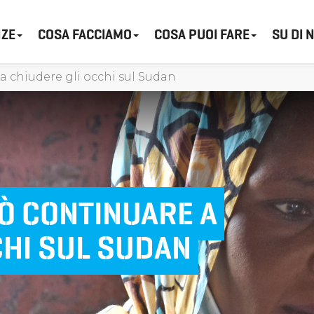
ZE
COSA FACCIAMO
COSA PUOI FARE
SU DI 
 chiudere gli occhi sul Sudan
Ò CONTINUARE A
CHI SUL SUDAN