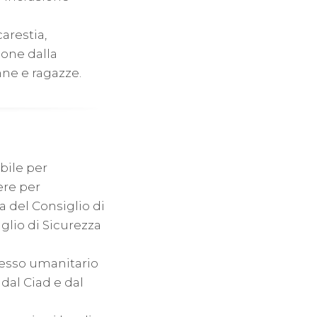
carestia,
ione dalla
nne e ragazze.
bile per
iere per
a del Consiglio di
glio di Sicurezza
esso umanitario
 dal Ciad e dal