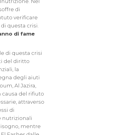
lnutrizione. Nel
soffre di
tuto verificare
i questa crisi.
anno di fame
e di questa crisi
i del diritto
iali, la
egna degli aiuti
um, Al Jazira,
 causa del rifiuto
essarie, attraverso
ssi di
 nutrizionali
bisogno, mentre
El Fasher dalle