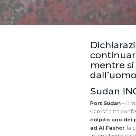
Dichiaraz
continuar
mentre si
dall’uomo
Sudan IN
Port Sudan
– Il 
Carestia ha confe
colpito uno dei p
ad Al Fasher
, la