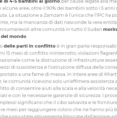
 di 4-5 bambini al giorno
per cause legate alla ma
n alcune aree, oltre il 90% dei bambini sotto i 5 anni 
ta. La situazione a Zamzam è l’unica che l’IPC ha po
, ma la mancanza di dati nasconde la vera entità d
innumerevoli altre comunità in tutto il Sudan
morir
a del mondo
.
to
delle parti in conflitto
è in gran parte responsabil
mi 15 mesi di conflitto ininterrotto, violazioni flagrant
azionale come la distruzione di infrastrutture essenz
ezzi di sussistenza e l’ostruzione diffusa della cons
ortato a una fame di massa. In intere aree di Kharto
, le comunità ricevono solo un’effimera assistenza a
litto di consentire aiuti alla scala e alla velocità nec
iati e con le necessarie garanzie di sicurezza. I proce
lessi significano che il cibo salvavita e le forniture
e mesi per raggiungere coloro che ne hanno più 
che sono state attivamente bloccate dall’entrare ad 