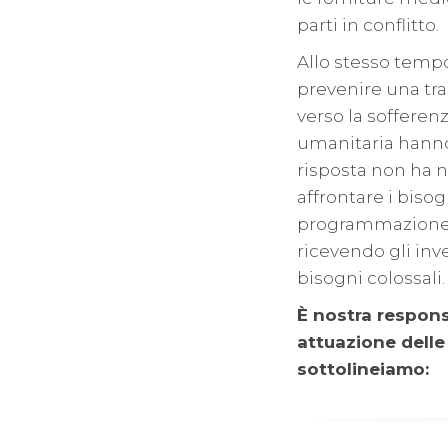
parti in conflitto.
Allo stesso tempo
prevenire una tr
verso la sofferen
umanitaria hanno 
risposta non ha 
affrontare i biso
programmazione in
ricevendo gli inve
bisogni colossali.
È nostra responsa
attuazione delle
sottolineiamo: