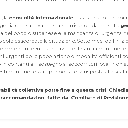
, la
comunità internazionale
è stata insopportabil
agedia che sapevamo stava arrivando da mesi. La
ge
za del popolo sudanese e la mancanza di urgenza ne
solo esacerbato la situazione. Sette mesi dall’inizio 
nemmeno ricevuto un terzo dei finanziamenti neces
gni urgenti della popolazione e modalità efficienti c
 contanti e il sostegno ai soccorritori locali non 
stimenti necessari per portare la risposta alla scala 
bilità collettiva porre fine a questa crisi. Chied
 raccomandazioni fatte dal Comitato di Revisione