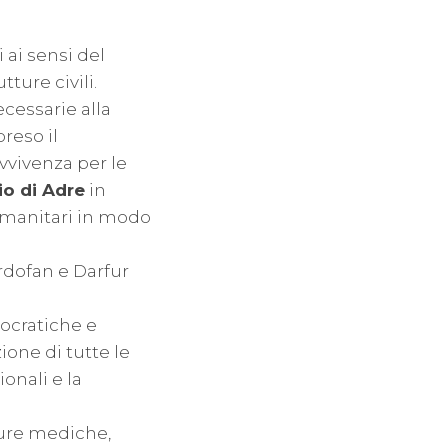
 ai sensi del
tture civili.
ecessarie alla
reso il
vvivenza per le
o di Adre
in
 umanitari in modo
rdofan e Darfur
ocratiche e
ione di tutte le
onali e la
ture mediche,