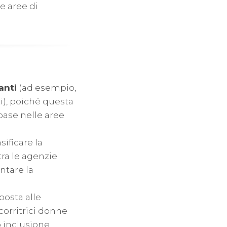
e aree di
anti
(ad esempio,
i), poiché questa
base nelle aree
sificare la
tra le agenzie
ntare la
posta alle
orritrici donne
o inclusione