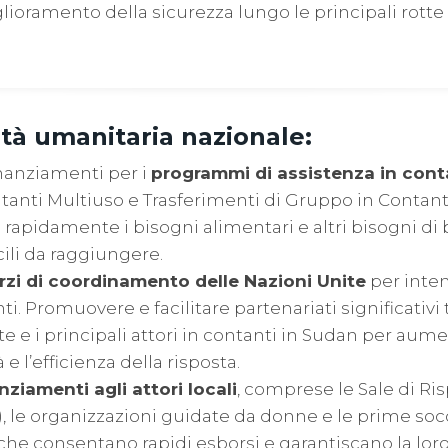
lioramento della sicurezza lungo le principali rotte 
tà umanitaria nazionale:
inanziamenti per i
programmi di assistenza in cont
tanti Multiuso e Trasferimenti di Gruppo in Contant
 rapidamente i bisogni alimentari e altri bisogni di 
icili da raggiungere.
rzi di coordinamento delle Nazioni Unite
per inten
ti. Promuovere e facilitare partenariati significativi 
te e i principali attori in contanti in Sudan per aume
 l’efficienza della risposta.
nziamenti agli attori locali
, comprese le Sale di Ris
 le organizzazioni guidate da donne e le prime socc
 che consentano rapidi esborsi e garantiscano la lor