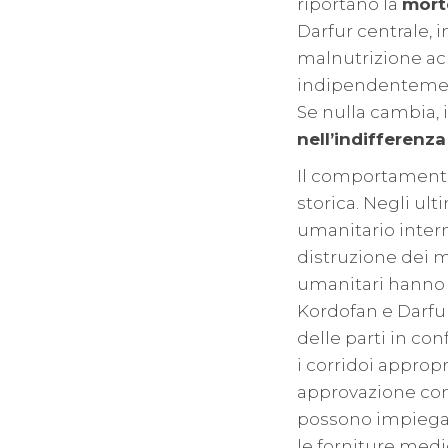
riportano la
morte
Darfur centrale, i
malnutrizione acu
indipendentemente
Se nulla cambia, 
nell’indifferenz
Il comportamen
storica. Negli ulti
umanitario intern
distruzione dei m
umanitari hanno p
Kordofan e Darfur
delle parti in conf
i corridoi appropr
approvazione comp
possono impiegar
le forniture medi