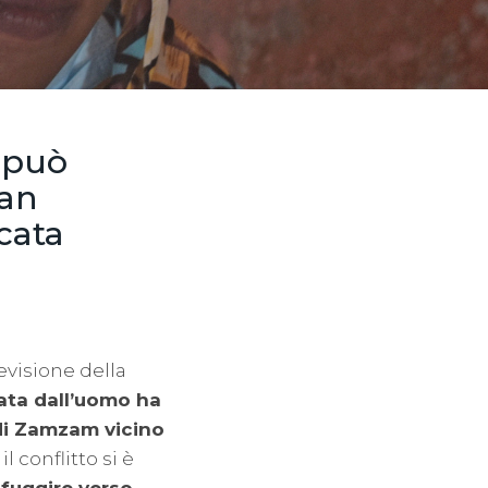
 può
dan
cata
evisione della
ata dall’uomo ha
i Zamzam vicino
l conflitto si è