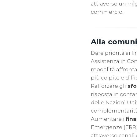
attraverso un mig
commercio.
Alla comuni
Dare priorità ai f
Assistenza in Con
modalità affronta
più colpite e diff
Rafforzare gli
sfo
risposta in contan
delle Nazioni Uni
complementarità e
Aumentare i
fina
Emergenze (ERR),
attraverso canali