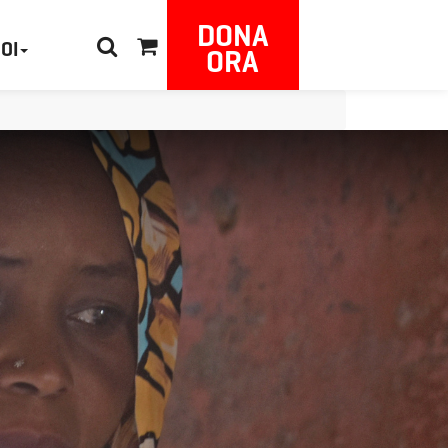
DONA
NOI
ORA