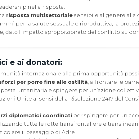
 leadership nella risposta.
na
risposta multisettoriale
sensibile al genere alla 
mmi per la salute sessuale e riproduttiva, la protez
e, dato l’impatto sproporzionato del conflitto su do
ci e ai donatori:
munità internazionale alla prima opportunità possi
sforzi per porre fine alle ostilità
, affrontare le barr
risposta umanitaria e spingere per un’azione collettiv
azioni Unite ai sensi della Risoluzione 2417 del Consi
rzi diplomatici coordinati
per spingere per un acc
lizzando tutte le rotte transfrontaliere e translineari
ticolare il passaggio di Adre.