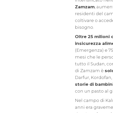
intensificato nel
Zamzam
, aument
residenti del ca
coltivare o acced
bisogno.
Oltre 25 milioni 
insicurezza alim
(Emergenza) e 755
mesi che le pers
tutto il Sudan, 
di Zamzam è
sol
Darfur, Kordofan, 
storie di bambin
con un pasto al g
Nel campo di Kalm
anni era gravemen