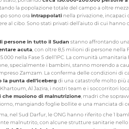
lo stato, portando
circa 150.000-200.000 persone a 
ando la popolazione totale del campo a oltre mezzo
mpo sono ora
intrappolati
nella privazione, incapaci 
ere al cibo. Sono stati privati dell’aiuto di cui hann
di persone in tutto il Sudan
stanno affrontando un
entare acuta
, con oltre 8,5 milioni di persone nella 
.000 nella Fase 5 dell’IPC. La comunità umanitaria 
one, specialmente i bambini, stanno morendo a cau
compreso Zamzam. La conferma delle condizioni di c
o la punta dell’iceberg
di una catastrofe molto più a
Khartoum, Al Jazira, i nostri team e i soccorritori loc
i che muoiono di malnutrizione
, madri che sopravv
iorno, mangiando foglie bollite e una manciata di ce
a, nel Sud Darfur, le ONG hanno riferito che 1 bamb
te malnutrito, con alcune strutture sanitarie nello