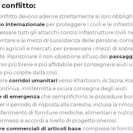
 conflitto:
conflitto devono aderire strettamente ai loro obblighi
io Internazionale
per proteggere i civili e le infrastru
sare tutti gli attacchi contro infrastrutture civili n
tare e ai mezzi di sussistenza delle persone, comp
i agricoli e mercati, per preservare i mezzi di sopra
e. Ripristinare il non-obiezione all’uso del
passaggi
rso più breve e più affidabile per consegnare aiuti
 più colpite dalla crisi.
ere
corridoi umanitari
verso Khartoum, Al Jazira, Ko
ontinua, ininterrotta e sicura consegna degli aiuti.
e di emergenza
che semplifichino le procedure bur
 il periodo di risposta alla carestia, inclusa la rimoz
asferimento di forniture mediche, alimentari e nutrizi
rmessi e accordi a livello di progetto onerosi.
re commerciali di articoli base
, comprese le forni