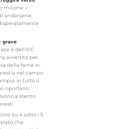
fuggire verso
 milione. I
di andarsene,
o disperatamente
a
grave
Fase 4 dell’IPC
ha avvertito per
sa della fame in
arestia nel campo
mpia. In tutto il
ali riportano
ivono a stento
reali.
ino su 4 sotto i 5
 stato che