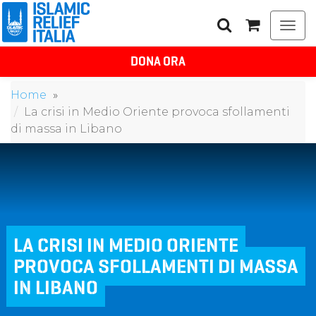
Togg
navi
DONA ORA
Home
La crisi in Medio Oriente provoca sfollamenti
di massa in Libano
LA CRISI IN MEDIO ORIENTE
PROVOCA SFOLLAMENTI DI MASSA
IN LIBANO