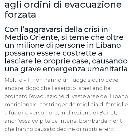
agli ordini di evacuazione
forzata
Con l’aggravarsi della crisi in
Medio Oriente, si teme che oltre
un milione di persone in Libano
possano essere costrette a
lasciare le proprie case, causando
una grave emergenza umanitaria
Molti civili non hanno un luogo sicuro dove
andare, dopo che l’esercito israeliano ha
ordinato l’evacuazione di vaste aree del Libano
meridionale, costringendo migliaia di famiglie
a fuggire verso nord, in direzione di Beirut,
anch’essa colpita da intensi bombardamenti
che hanno causato decine di morti e feriti.