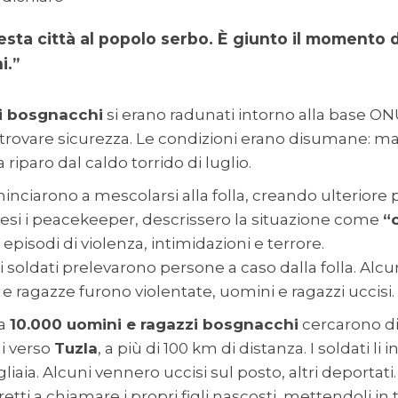
sta città al popolo serbo. È giunto il momento d
i.”
li bosgnacchi
si erano radunati intorno alla base ONU
 trovare sicurezza. Le condizioni erano disumane: m
 riparo dal caldo torrido di luglio.
minciarono a mescolarsi alla folla, creando ulteriore p
esi i peacekeeper, descrissero la situazione come
“
 episodi di violenza, intimidazioni e terrore.
i soldati prelevarono persone a caso dalla folla. Alcun
e ragazze furono violentate, uomini e ragazzi uccisi.
ca
10.000 uomini e ragazzi bosgnacchi
cercarono di
hi verso
Tuzla
, a più di 100 km di distanza. I soldati li
aia. Alcuni vennero uccisi sul posto, altri deportati. I
etti a chiamare i propri figli nascosti, mettendoli in 