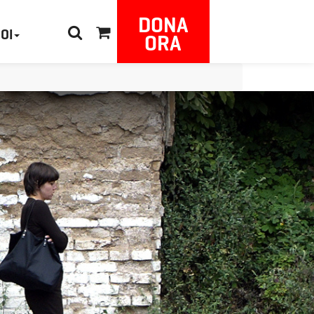
DONA
NOI
ORA