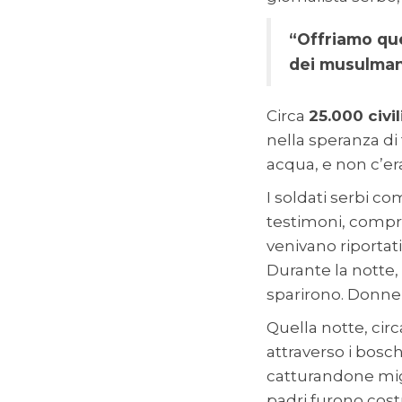
“Offriamo que
dei musulman
Circa
25.000 civi
nella speranza di
acqua, e non c’era
I soldati serbi co
testimoni, compr
venivano riportati
Durante la notte, 
sparirono. Donne 
Quella notte, cir
attraverso i bosc
catturandone migli
padri furono costr