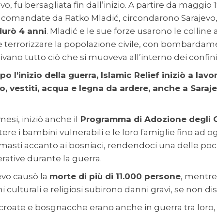
vo, fu bersagliata fin dall’inizio. A partire da maggio 
 comandate da Ratko Mladić, circondarono Sarajevo, 
durò 4 anni
. Mladić e le sue forze usarono le colline 
e terrorizzare la popolazione civile, con bombardame
vano tutto ciò che si muoveva all’interno dei confini 
 l’inizio della guerra, Islamic Relief iniziò a lavo
o, vestiti, acqua e legna da ardere, anche a Saraj
mesi, iniziò anche il
Programma di Adozione degli 
ere i bambini vulnerabili e le loro famiglie fino ad og
rimasti accanto ai bosniaci, rendendoci una delle po
erative durante la guerra.
jevo causò la
morte di più di 11.000 persone
, mentre
hi culturali e religiosi subirono danni gravi, se non di
e croate e bosgnacche erano anche in guerra tra loro