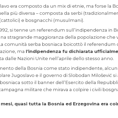
avo era composto da un mix di etnie, ma forse la B
ella più diversa – composta da serbi (tradizionalmen
i (cattolici) e bosgnacchi (musulmani).
1992, si tenne un referendum sull’indipendenza in B
una stragrande maggioranza della popolazione che v
 La comunità serba bosniaca boicottò il referendum 
razione, ma
l’indipendenza fu dichiarata ufficialme
a dalle Nazioni Unite nell’aprile dello stesso anno.
imento della Bosnia come stato indipendente, alcun
olare Jugoslavo e il governo di Slobodan Milošević si
bosniaca sotto il banner dell’Esercito della Repubbl
campagna militare che mirava a colpire i civili bosgna
i mesi, quasi tutta la Bosnia ed Erzegovina era coi