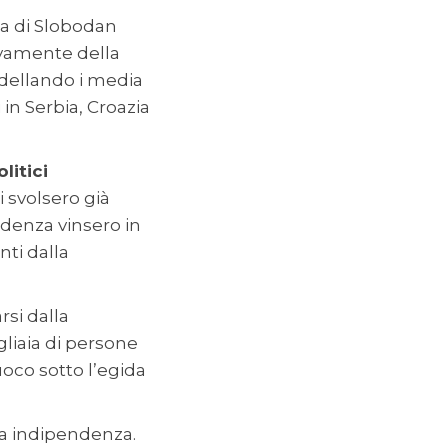
sa di Slobodan
ivamente della
modellando i media
 in Serbia, Croazia
olitici
si svolsero già
ndenza vinsero in
ti dalla
rsi dalla
gliaia di persone
uoco sotto l’egida
ia indipendenza.