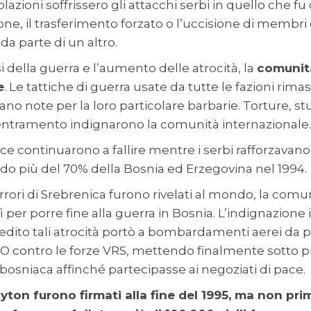
zioni soffrissero gli attacchi serbi in quello che fu d
ione, il trasferimento forzato o l’uccisione di membr
 da parte di un altro.
si della guerra e l’aumento delle atrocità, la
comunità
e
. Le tattiche di guerra usate da tutte le fazioni rima
ano note per la loro particolare barbarie. Torture, stu
entramento indignarono la comunità internazionale.
e continuarono a fallire mentre i serbi rafforzavano 
do più del 70% della Bosnia ed Erzegovina nel 1994.
rrori di Srebrenica furono rivelati al mondo, la comu
 per porre fine alla guerra in Bosnia. L’indignazione
dito tali atrocità portò a bombardamenti aerei da p
O contro le forze VRS, mettendo finalmente sotto p
bosniaca affinché partecipasse ai negoziati di pace.
yton furono firmati alla fine del 1995, ma non pri