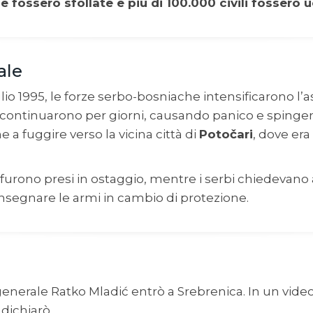
e fossero sfollate e più di 100.000 civili fossero u
ale
glio 1995, le forze serbo-bosniache intensificarono l’as
ntinuarono per giorni, causando panico e spinge
e a fuggire verso la vicina città di
Potočari
, dove er
 furono presi in ostaggio, mentre i serbi chiedevano a
nsegnare le armi in cambio di protezione.
il generale Ratko Mladić entrò a Srebrenica. In un vide
, dichiarò