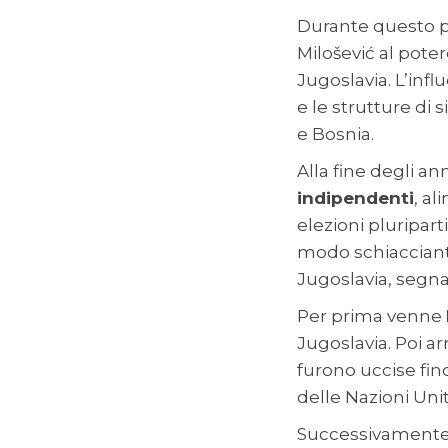
Durante questo pe
Milošević al pote
Jugoslavia. L’infl
e le strutture di 
e Bosnia.
Alla fine degli a
indipendenti
, a
elezioni pluripart
modo schiacciante
Jugoslavia, segna
Per prima venne
Jugoslavia. Poi ar
furono uccise fin
delle Nazioni Unit
Successivamente t