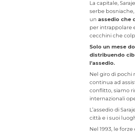
La capitale, Saraje
serbe bosniache,
un
assedio che 
per intrappolare 
cecchini che colpi
Solo un mese dopo
distribuendo cib
l’assedio.
Nel giro di pochi 
continua ad assist
conflitto, siamo 
internazionali op
L’assedio di Sara
città e i suoi luog
Nel 1993, le forz