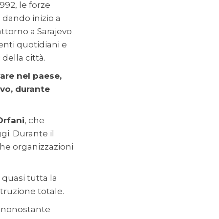
1992, le forze
dando inizio a
attorno a Sarajevo
nti quotidiani e
della città.
rare nel paese,
evo, durante
Orfani
, che
gi. Durante il
che organizzazioni
 quasi tutta la
struzione totale.
, nonostante