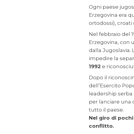
Ogni paese jugosl
Erzegovina era qu
ortodossi), croat
Nel febbraio del 
Erzegovina, con 
dalla Jugoslavia.
impedire la sepa
1992
e riconosciut
Dopo il riconosc
dell’Esercito Pop
leadership serba 
per lanciare una 
tutto il paese.
Nel giro di poch
conflitto.