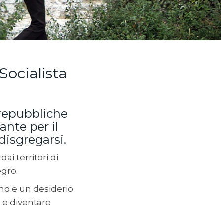
Socialista
 repubbliche
ante per il
disgregarsi.
i territori di
egro.
mo e un desiderio
i
e diventare