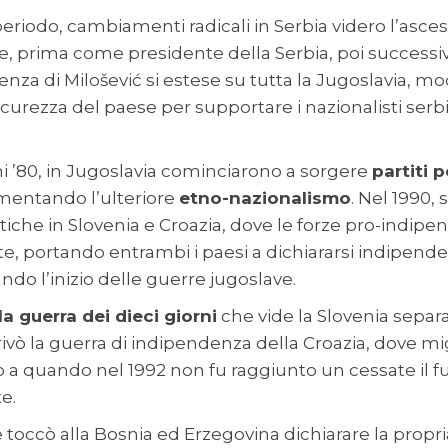
riodo, cambiamenti radicali in Serbia videro l’asce
re, prima come presidente della Serbia, poi success
uenza di Milošević si estese su tutta la Jugoslavia, 
sicurezza del paese per supportare i nazionalisti serbi
nni ’80, in Jugoslavia cominciarono a sorgere
partiti p
limentando l’ulteriore
etno-nazionalismo
. Nel 1990, 
itiche in Slovenia e Croazia, dove le forze pro-indipe
, portando entrambi i paesi a dichiararsi indipenden
ndo l’inizio delle guerre jugoslave.
la guerra dei dieci giorni
che vide la Slovenia separa
rivò la guerra di indipendenza della Croazia, dove mi
o a quando nel 1992 non fu raggiunto un cessate il f
e.
occò alla Bosnia ed Erzegovina dichiarare la propr