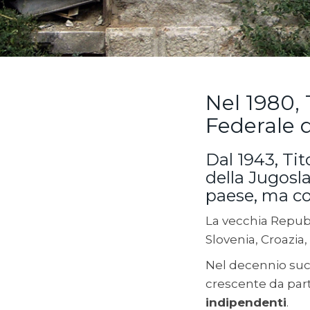
Nel 1980, 
Federale d
Dal 1943, Tit
della Jugosla
paese, ma co
La vecchia Repubb
Slovenia, Croazia
Nel decennio succ
crescente da parte
indipendenti
.