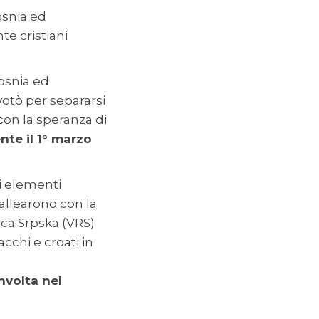
osnia ed
te cristiani
osnia ed
otò per separarsi
con la speranza di
nte il 1° marzo
i elementi
 allearono con la
ica Srpska (VRS)
cchi e croati in
nvolta nel