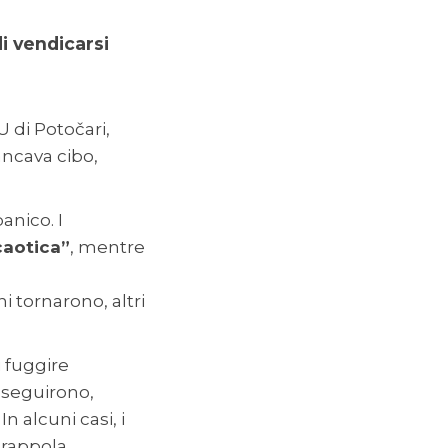
i vendicarsi
 di Potočari,
ancava cibo,
anico. I
caotica”
, mentre
i tornarono, altri
 fuggire
 inseguirono,
n alcuni casi, i
trappola.