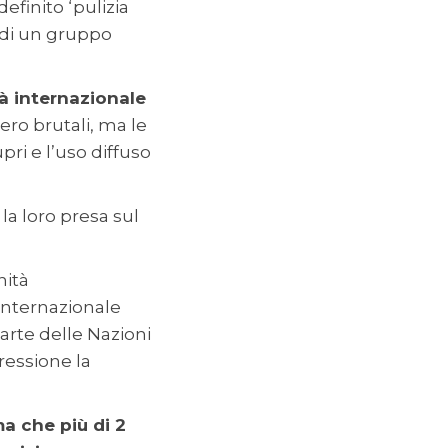
efinito ‘pulizia
i di un gruppo
 internazionale
sero brutali, ma le
pri e l’uso diffuso
la loro presa sul
nità
 internazionale
arte delle Nazioni
ressione la
ma che più di 2