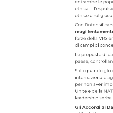
entrambe le popola
etnica’ – l’espuls
etnico o religioso
Con l’intensificar
reagì lentament
forze della VRS er
di campi di conc
Le proposte di pac
paese, controllan
Solo quando gli o
internazionale agì
per non aver impe
Unite e della NAT
leadership serba 
Gli Accordi di Da