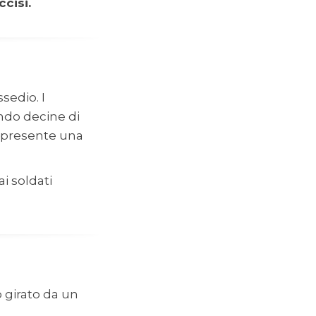
ccisi.
sedio. I
ndo decine di
a presente una
i soldati
o girato da un