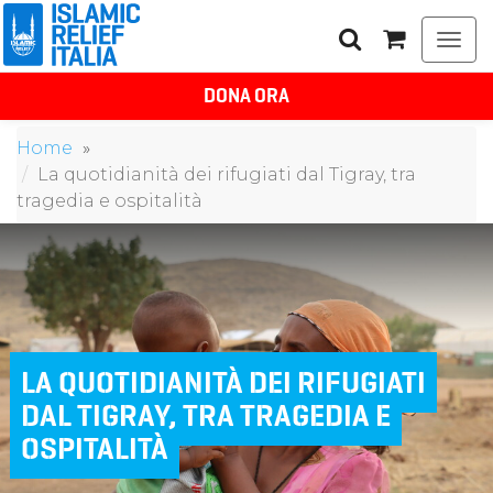
Togg
navi
DONA ORA
Home
La quotidianità dei rifugiati dal Tigray, tra
tragedia e ospitalità
LA QUOTIDIANITÀ DEI RIFUGIATI
DAL TIGRAY, TRA TRAGEDIA E
OSPITALITÀ