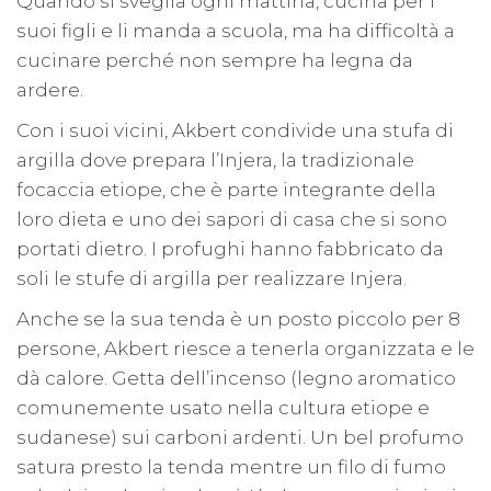
Quando si sveglia ogni mattina, cucina per i
suoi figli e li manda a scuola, ma ha difficoltà a
cucinare perché non sempre ha legna da
ardere.
Con i suoi vicini, Akbert condivide una stufa di
argilla dove prepara l’Injera, la tradizionale
focaccia etiope, che è parte integrante della
loro dieta e uno dei sapori di casa che si sono
portati dietro. I profughi hanno fabbricato da
soli le stufe di argilla per realizzare Injera.
Anche se la sua tenda è un posto piccolo per 8
persone, Akbert riesce a tenerla organizzata e le
dà calore. Getta dell’incenso (legno aromatico
comunemente usato nella cultura etiope e
sudanese) sui carboni ardenti. Un bel profumo
satura presto la tenda mentre un filo di fumo