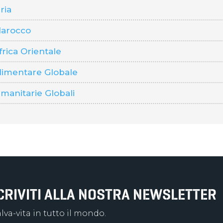
ria
arocco
rica Orientale
imentare Globale
anitarie Globali
SCRIVITI ALLA NOSTRA NEWSLETTER
va-vita in tutto il mondo.