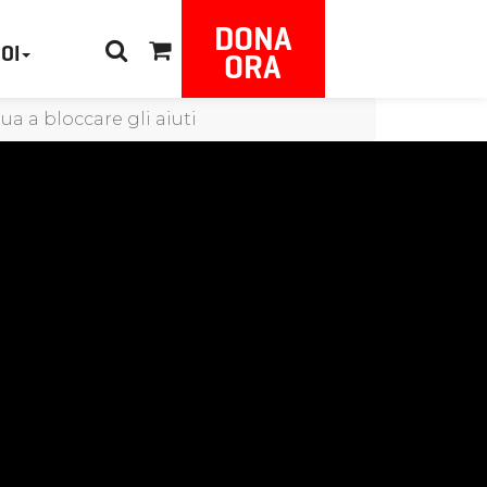
DONA
NOI
ORA
a a bloccare gli aiuti