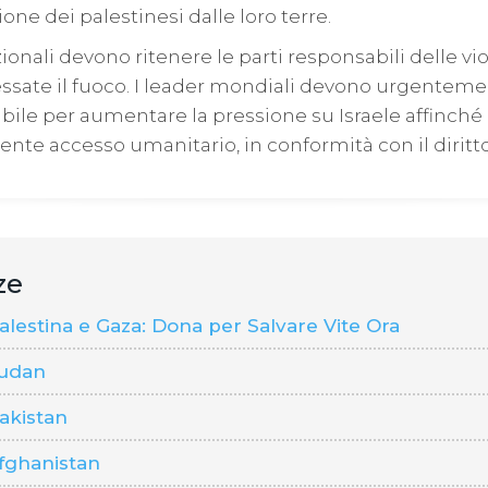
sione dei palestinesi dalle loro terre.
ionali devono ritenere le parti responsabili delle vio
essate il fuoco. I leader mondiali devono urgenteme
ile per aumentare la pressione su Israele affinché
nte accesso umanitario, in conformità con il diritto
ze
estina e Gaza: Dona per Salvare Vite Ora
udan
akistan
fghanistan