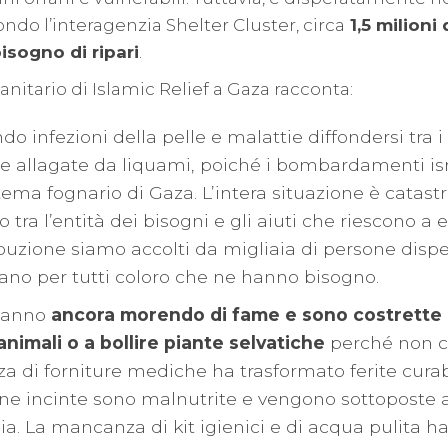
ondo l’interagenzia Shelter Cluster, circa
1,5 milioni
sogno di ripari
.
itario di Islamic Relief a Gaza racconta:
o infezioni della pelle e malattie diffondersi tra 
de allagate da liquami, poiché i bombardamenti is
istema fognario di Gaza. L’intera situazione è catastr
 tra l’entità dei bisogni e gli aiuti che riescono a e
ibuzione siamo accolti da migliaia di persone dispe
tano per tutti coloro che ne hanno bisogno.
stanno
ancora morendo di fame e sono costrette
nimali o a bollire piante selvatiche
perché non c
za di forniture mediche ha trasformato ferite curab
ne incinte sono malnutrite e vengono sottoposte a 
a. La mancanza di kit igienici e di acqua pulita ha