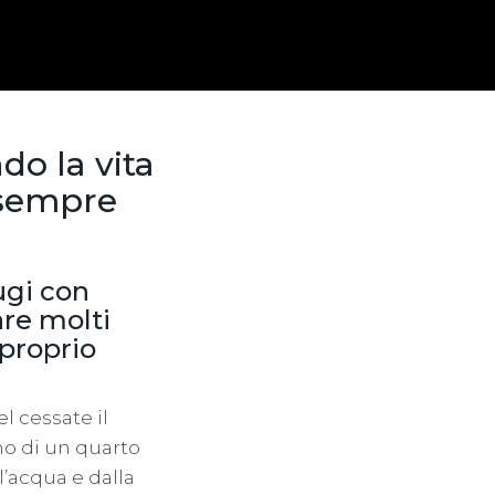
do la vita
 sempre
ugi con
are molti
 proprio
l cessate il
o di un quarto
’acqua e dalla