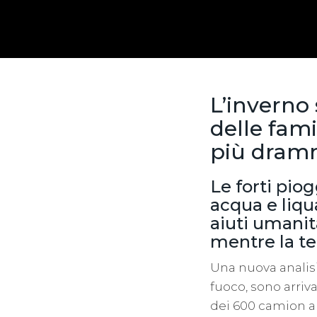
L’inverno 
delle fam
più dramm
Le forti pio
acqua e liqu
aiuti umanita
mentre la te
Una nuova analisi
fuoco, sono arriv
dei 600 camion a