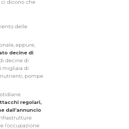
 ci dicono che
mento delle
ionale, eppure,
ato decine di
 di decine di
 migliaia di
ti nutrienti, pompe
uotidiane
tacchi regolari,
ne dall’annuncio
nfrastrutture.
are l’occupazione