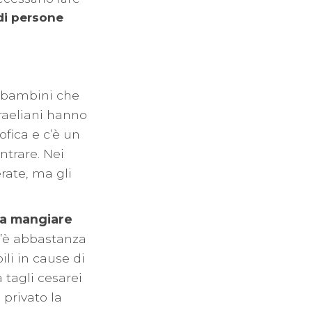
 di persone
i bambini che
raeliani hanno
ofica e c’è un
ntrare. Nei
rate, ma gli
 a mangiare
’è abbastanza
ili in cause di
tagli cesarei
 privato la