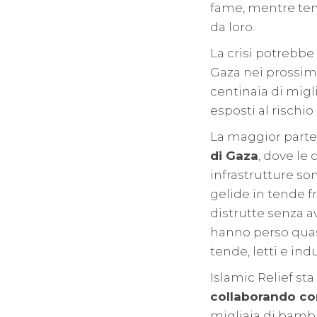
fame, mentre tend
da loro.
La crisi potrebbe
Gaza nei prossimi
centinaia di migl
esposti al rischio
La maggior parte 
di Gaza
, dove le
infrastrutture so
gelide in tende f
distrutte senza a
hanno perso quas
tende, letti e in
Islamic Relief sta
collaborando c
migliaia di bambi