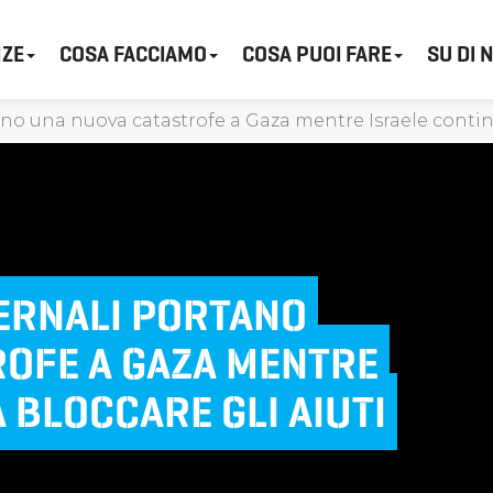
ZE
COSA FACCIAMO
COSA PUOI FARE
SU DI 
no una nuova catastrofe a Gaza mentre Israele continu
VERNALI PORTANO
OFE A GAZA MENTRE
 BLOCCARE GLI AIUTI