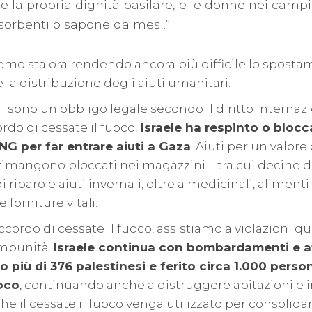
lla propria dignità basilare, e le donne nei campi
orbenti o sapone da mesi.”
emo sta ora rendendo ancora più difficile lo sposta
 la distribuzione degli aiuti umanitari.
ri sono un obbligo legale secondo il diritto internaz
rdo di cessate il fuoco,
Israele ha respinto o blocc
NG per far entrare aiuti a Gaza
. Aiuti per un valore
i rimangono bloccati nei magazzini – tra cui decine di
i riparo e aiuti invernali, oltre a medicinali, alimen
 forniture vitali.
ccordo di cessate il fuoco, assistiamo a violazioni q
mpunità.
Israele continua con bombardamenti e at
 più di 376 palestinesi e ferito circa 1.000 perso
uoco
, continuando anche a distruggere abitazioni e i
che il cessate il fuoco venga utilizzato per consolid