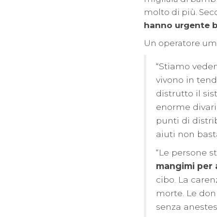
molto di più. Sec
hanno urgente bi
Un operatore uman
“Stiamo vedend
vivono in ten
distrutto il s
enorme divario
punti di distr
aiuti non bas
“Le persone 
mangimi per a
cibo. La caren
morte. Le don
senza anestesi