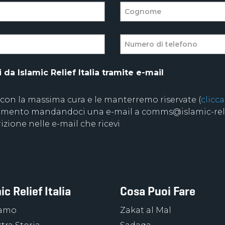
da Islamic Relief Italia tramite e-mail
 con la massima cura e le manterremo riservate (
clicca
 momento mandandoci una e-mail a comms@islamic-relie
izione nelle e-mail che ricevi
ic Relief Italia
Cosa Puoi Fare
iamo
Zakat al Mal