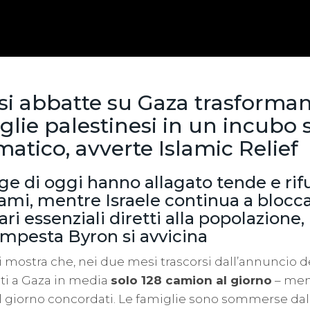
si abbatte su Gaza trasforman
iglie palestinesi in un incubo
atico, avverte Islamic Relief
gge di oggi hanno allagato tende e rif
ami, mentre Israele continua a blocc
ri essenziali diretti alla popolazione,
mpesta Byron si avvicina
 mostra che, nei due mesi trascorsi dall’annuncio de
ati a Gaza in media
solo 128 camion al giorno
– men
l giorno concordati. Le famiglie sono sommerse dall