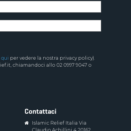
 qui
per vedere la nostra privacy policy).
f.it, chiamandoci allo 02 0997 9047 o
Contattaci
Islamic Relief Italia Via
Claudio Achillini 4 20162