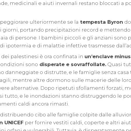
e, medicinali e aiuti invernali restano bloccati a p
 peggiorare ulteriormente se la
tempesta Byron
do
 giorni, portando precipitazioni record e mettendo 
iaia di persone. I bambini piccoli e gli anziani sono
 di ipotermia e di malattie infettive trasmesse dall’a
dei palestinesi è ora confinata in
un’enclave minusc
 condizioni sono
disperate e sovraffollate.
Quasi tut
no danneggiate o distrutte, e le famiglie senza casa 
ragili, mentre altre dormono sulle macerie delle loro
vere alternative. Dopo ripetuti sfollamenti forzati, m
i tutto, e le inondazioni stanno distruggendo le po
dumenti caldi ancora rimasti.
 distribuendo cibo alle famiglie colpite dalle alluvion
on UNICEF
per fornire vestiti caldi, coperte e altri aiut
ni orfani e vulnerabili. Tuttavia, è disperatamente n