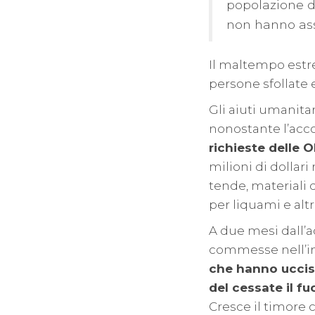
popolazione de
non hanno ass
Il maltempo estr
persone sfollate e
Gli aiuti umanita
nonostante l’acco
richieste delle O
milioni di dollar
tende, materiali d
per liquami e altre
A due mesi dall’a
commesse nell’i
che hanno ucciso
del cessate il f
Cresce il timore 