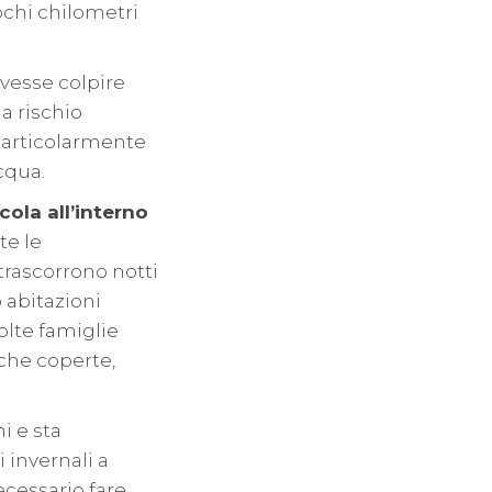
ochi chilometri
vesse colpire
a rischio
 particolarmente
cqua.
ola all’interno
te le
trascorrono notti
 abitazioni
olte famiglie
che coperte,
i e sta
i invernali a
ecessario fare