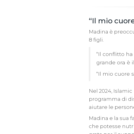
“Il mio cuor
Madina è preoccup
8 figli.
“Il conflitto 
grande ora è il
“Il mio cuore s
Nel 2024, Islamic
programma di dis
aiutare le person
Madina e la sua f
che potesse nutri