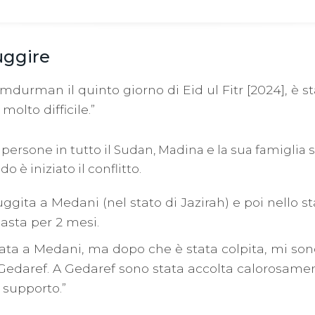
fuggire
mdurman il quinto giorno di Eid ul Fitr [2024], è s
molto difficile.”
ersone in tutto il Sudan, Madina e la sua famiglia so
o è iniziato il conflitto.
ggita a Medani (nel stato di Jazirah) e poi nello st
asta per 2 mesi.
ata a Medani, ma dopo che è stata colpita, mi sono
i Gedaref. A Gedaref sono stata accolta calorosame
 supporto.”