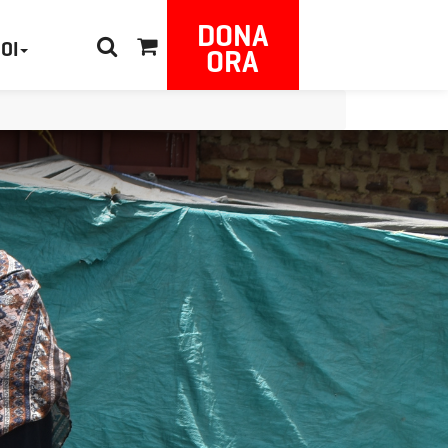
DONA
NOI
ORA