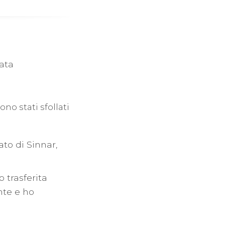
tata
no stati sfollati
ato di Sinnar,
 trasferita
nte e ho