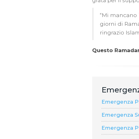
grata per il supp
“Mi mancano i 
giorni di Rama
ringrazio Islam
Questo Ramadan 
Emergen
Emergenza Pal
Emergenza S
Emergenza P