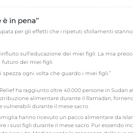
e è in pena”
ata per gli effetti che i ripetuti sfollamenti stann
ha influito sull’educazione dei miei figli. La mia pre
 futuro dei miei figli.
i spezza ogni volta che guardo i miei figli.”
 Relief ha raggiunto oltre 40.000 persone in Sudan at
tribuzione alimentare durante il Ramadan, fornend
e vulnerabili durante il mese sacro.
amiglia hanno ricevuto un pacco alimentare da Islam
re i suoi figli durante il mese sacro. Pur essendo i