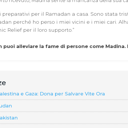
orto ricevuto, Madina sente la mancanza della sua ca
preparativi per il Ramadan a casa. Sono stata tris
dan perché ho perso i miei vicini e i miei cari. Al
ic Relief per il loro supporto.”
puoi alleviare la fame di persone come Madina. 
ze
estina e Gaza: Dona per Salvare Vite Ora
udan
akistan