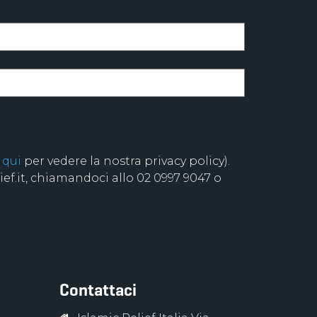
 qui
per vedere la nostra privacy policy).
f.it, chiamandoci allo 02 0997 9047 o
Contattaci