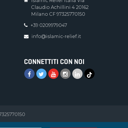
Islamic Relief Italia Via
Claudio Achillini 4 20162
Milano CF 97325770150
+39 0209979047
info@islamic-relief.it
CONNETTITI CON NOI
 97325770150