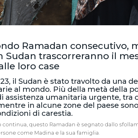
condo Ramadan consecutivo, mi
n Sudan trascorreranno il me
lle loro case
23, il Sudan è stato travolto da una d
arie al mondo. Più della metà della p
i assistenza umanitaria urgente, tra c
mentre in alcune zone del paese sono
ndizioni di carestia.
to continua, questo Ramadan è segnato dallo sfolla
ersone come Madina e la sua famiglia.