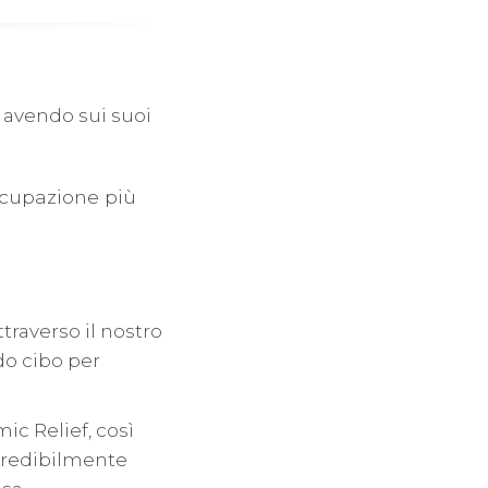
o avendo sui suoi
occupazione più
traverso il nostro
o cibo per
ic Relief, così
ncredibilmente