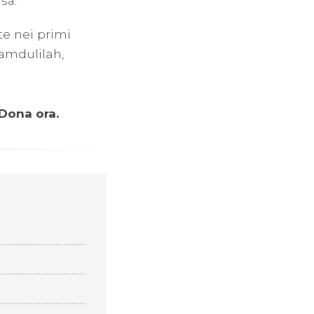
sa.
te nei primi
hamdulilah,
Dona ora.