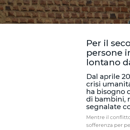
Per il se
persone i
lontano da
Dal aprile 20
crisi umanit
ha bisogno d
di bambini, 
segnalate co
Mentre il conflit
sofferenza per p