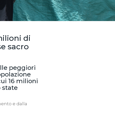
lioni di
se sacro
elle peggiori
opolazione
ui 16 milioni
 state
mento e dalla