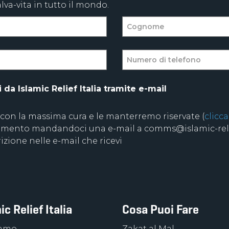
va-vita in tutto il mondo.
da Islamic Relief Italia tramite e-mail
 con la massima cura e le manterremo riservate (
clicca
 momento mandandoci una e-mail a comms@islamic-relie
izione nelle e-mail che ricevi
ic Relief Italia
Cosa Puoi Fare
iamo
Zakat al Mal