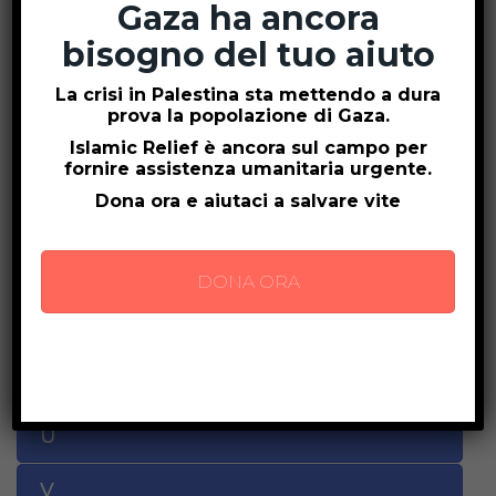
M
Gaza ha ancora
bisogno del tuo aiuto
N
La crisi in Palestina sta mettendo a dura
O
prova la popolazione di Gaza.
Islamic Relief è ancora sul campo per
P
fornire assistenza umanitaria urgente.
Dona ora e aiutaci a salvare vite
Q
R
DONA ORA
S
T
U
V