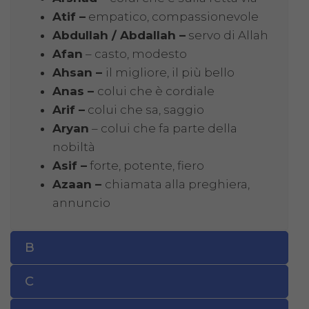
Atif –
empatico, compassionevole
Abdullah / Abdallah –
servo di Allah
Afan
– casto, modesto
Ahsan –
il migliore, il più bello
Anas –
colui che è cordiale
Arif –
colui che sa, saggio
Aryan
– colui che fa parte della
nobiltà
Asif –
forte, potente, fiero
Azaan –
chiamata alla preghiera,
annuncio
B
C