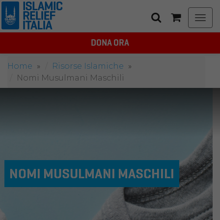
Togg
navi
DONA ORA
Home
Risorse Islamiche
Nomi Musulmani Maschili
NOMI MUSULMANI MASCHILI