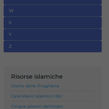
W
X
Y
Z
Risorse islamiche
Orario delle Preghiere
Calendario Islamico Hijri
Cinque pilastri dell’Islam