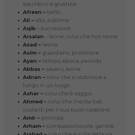
equilibrio e giustizia
Afreen –
bello
Ali –
alto, sublime
Aqib
– successore
Arsalan
– leone, colui che non teme
Asad –
leone
Asim –
guardiano, protettore
Ayan –
tempo, epoca, periodo
Abbas –
severo, leone
Adnan –
colui che si stabilisce a
lungo in un luogo
Ashar –
colui che è saggio
Ahmed
–
colui che merita lodi
costanti per il suo buon carattere
Amir –
principe
Arham
–
compassionevole, gentile
Arshad –
colui che è sulla retta via