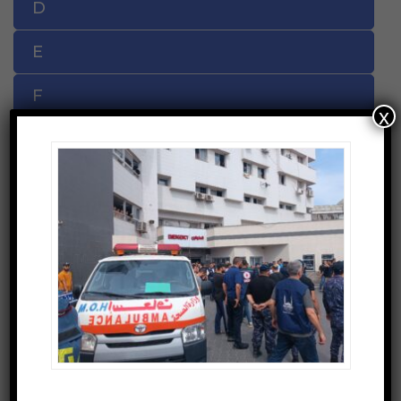
D
E
F
x
G
H
I
J
K
L