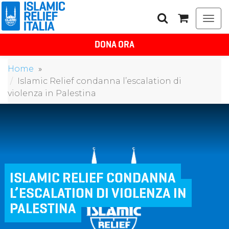
Togg
navi
DONA ORA
Home
Islamic Relief condanna l’escalation di
violenza in Palestina
ISLAMIC RELIEF CONDANNA
L’ESCALATION DI VIOLENZA IN
PALESTINA