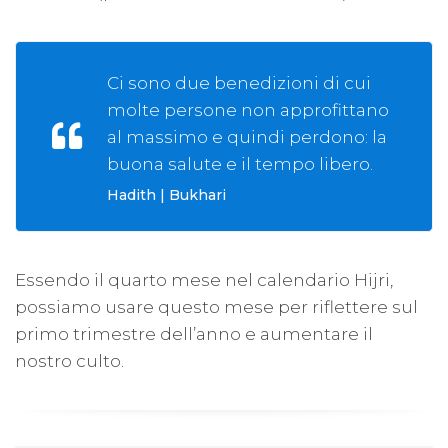
Ci sono due benedizioni di cui
molte persone non approfittano
al massimo e quindi perdono: la
buona salute e il tempo libero.
Hadith | Bukhari
Essendo il quarto mese nel calendario Hijri,
possiamo usare questo mese per riflettere sul
primo trimestre dell’anno e aumentare il
nostro culto.