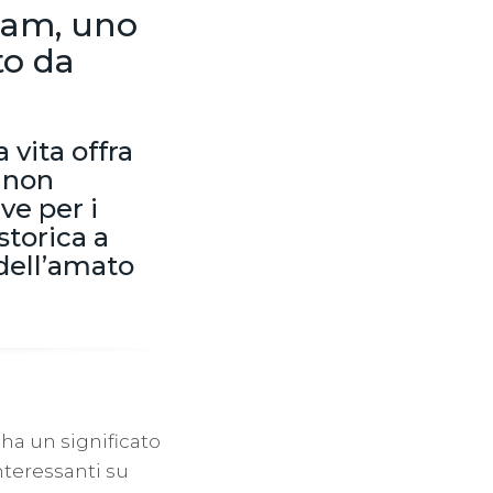
rram, uno
to da
vita offra
r non
ve per i
storica a
 dell’amato
 ha un significato
interessanti su