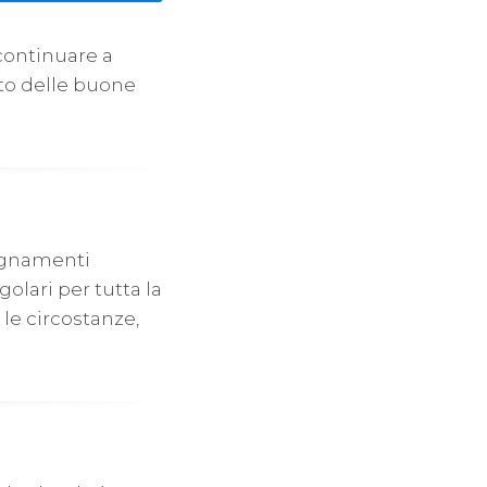
continuare a
to delle buone
segnamenti
olari per tutta la
 le circostanze,