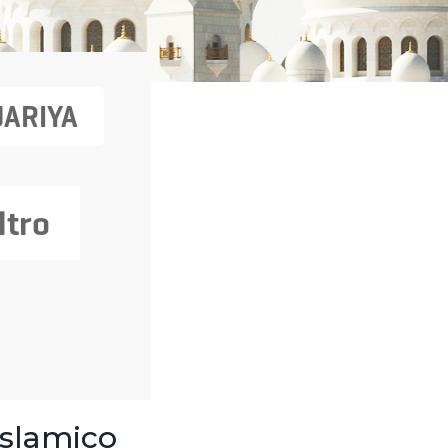
JARIYA
ltro
islamico