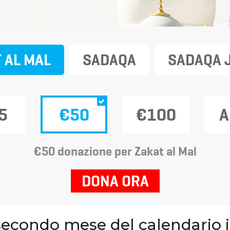
 AL MAL
SADAQA
SADAQA 
5
€50
€100
A
€50 donazione per Zakat al Mal
DONA ORA
l secondo mese del calendario 