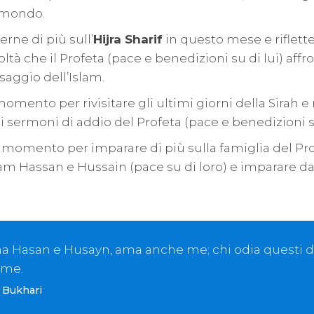
l mondo.
rne di più sull’
Hijra Sharif
in questo mese e riflett
icoltà che il Profeta (pace e benedizioni su di lui) aff
saggio dell’Islam.
mento per rivisitare gli ultimi giorni della Sirah e r
sermoni di addio del Profeta (pace e benedizioni su 
momento per imparare di più sulla famiglia del Prof
am Hassan e Hussain (pace su di loro) e imparare d
a Hasan e Husayn, ama anche me; chi odia questi d
 me.
| Bukhari