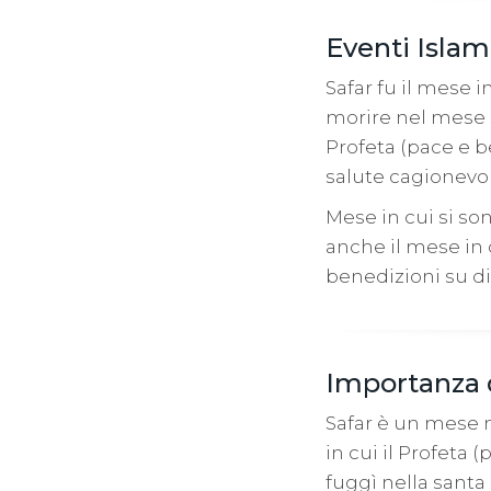
Eventi Islam
Safar fu il mese i
morire nel mese s
Profeta (pace e b
salute cagionevol
Mese in cui si son
anche il mese in c
benedizioni su di 
Importanza 
Safar è un mese 
in cui il Profeta 
fuggì nella santa