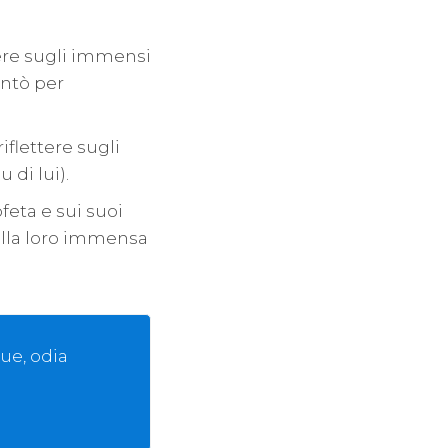
ere sugli immensi
rontò per
iflettere sugli
di lui).
eta e sui suoi
alla loro immensa
ue, odia