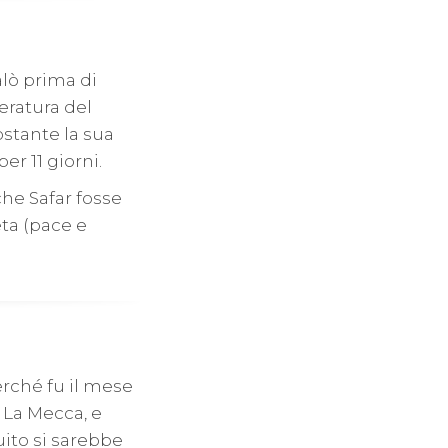
alò prima di
eratura del
ostante la sua
r 11 giorni.
che Safar fosse
eta (pace e
rché fu il mese
, La Mecca, e
uito si sarebbe