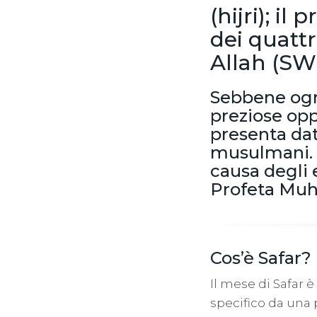
(hijri); i
dei quattr
Allah (SW
Sebbene ogni
preziose opp
presenta dat
musulmani. È
causa degli e
Profeta Muh
Cos’è Safar?
Il mese di Safar è
specifico da una p