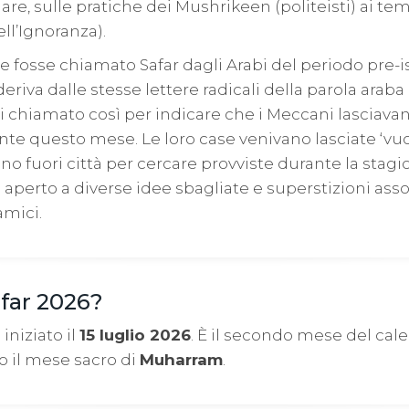
olare, sulle pratiche dei Mushrikeen (politeisti) ai te
ell’Ignoranza).
se fosse chiamato Safar dagli Arabi del periodo pre-
eriva dalle stesse lettere radicali della parola araba 
i chiamato così per indicare che i Meccani lasciava
te questo mese. Le loro case venivano lasciate ‘vu
no fuori città per cercare provviste durante la stagi
 aperto a diverse idee sbagliate e superstizioni assoc
amici.
far 2026?
 iniziato il
15 luglio 2026
. È il secondo mese del cale
o il mese sacro di
Muharram
.