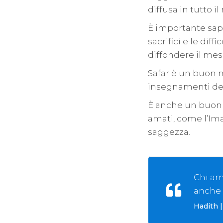
diffusa in tutto i
È importante sape
sacrifici e le diff
diffondere il mes
Safar è un buon mo
insegnamenti dei 
È anche un buon 
amati, come l’Im
saggezza.
Chi am
anche
Hadith 