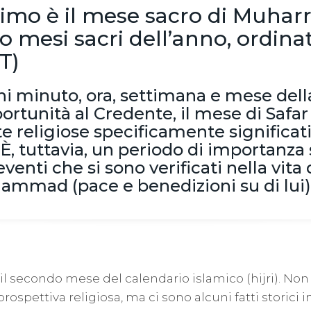
l primo è il mese sacro di Muha
o mesi sacri dell’anno, ordina
T)
 minuto, ora, settimana e mese della 
ortunità al Credente, il mese di Safa
e religiose specificamente significati
, tuttavia, un periodo di importanza 
venti che si sono verificati nella vita
ammad (pace e benedizioni su di lui)
 il secondo mese del calendario islamico (hijri). Non
rospettiva religiosa, ma ci sono alcuni fatti storici 