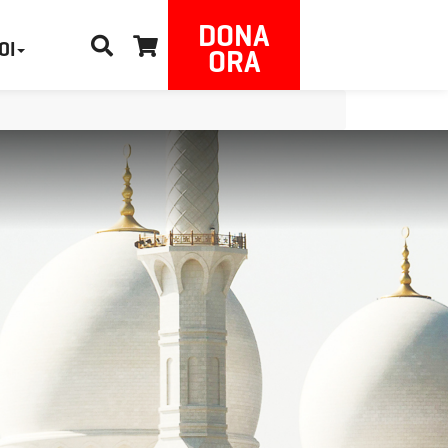
DONA
OI
ORA