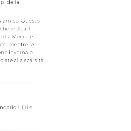
mpi della
islamico. Questo
che indica il
no La Mecca e
ote’ mentre le
one invernale,
iate alla scarsità
ndario Hijri e