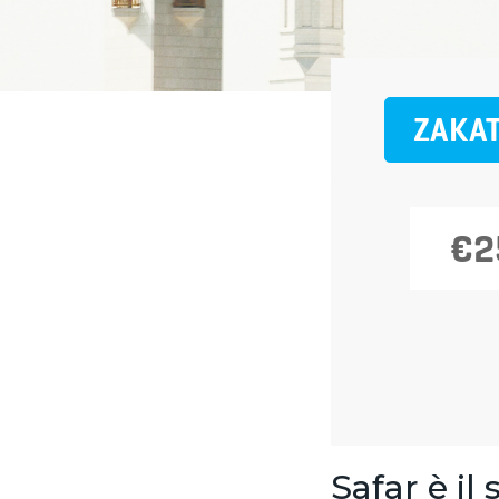
ZAKAT
€2
Safar è i