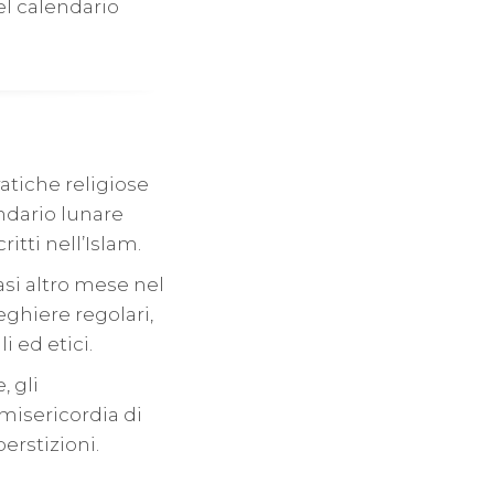
el calendario
atiche religiose
endario lunare
itti nell’Islam.
si altro mese nel
eghiere regolari,
i ed etici.
, gli
misericordia di
perstizioni.