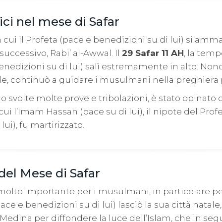
ici nel mese di Safar
n cui il Profeta (pace e benedizioni su di lui) si amm
uccessivo, Rabi’ al-Awwal. Il
29 Safar 11 AH
, la temp
enedizioni su di lui) salì estremamente in alto. Non
e, continuò a guidare i musulmani nella preghiera pe
o svolte molte prove e tribolazioni, è stato opinato 
ui l’Imam Hassan (pace su di lui), il nipote del Prof
lui), fu martirizzato.
del Mese di Safar
molto importante per i musulmani, in particolare pe
(pace e benedizioni su di lui) lasciò la sua città natale
 Medina per diffondere la luce dell’Islam, che in seg