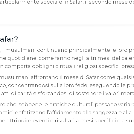
particolarmente speciale in Safar, il secondo mese d
Safar?
, i musulmani continuano principalmente le loro pr
tine quotidiane, come fanno negli altri mesi del cal
n comporta obblighi o rituali religiosi specifici prescr
 musulmani affrontano il mese di Safar come qualsia
co, concentrandosi sulla loro fede, eseguendo le pr
ti di carità e sforzandosi di sostenere i valori moral
re che, sebbene le pratiche culturali possano variare
mici enfatizzano l’affidamento alla saggezza e alla 
he attribuire eventi o risultati a mesi specifici o a su